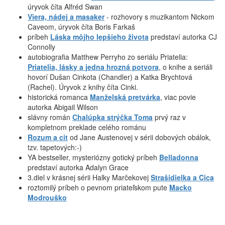
úryvok číta Alfréd Swan
Viera, nádej a masaker
- rozhovory s muzikantom Nickom
Caveom, úryvok číta Boris Farkaš
príbeh
Láska môjho lepšieho života
predstaví autorka CJ
Connolly
autobiografia Matthew Perryho zo seriálu Priatelia:
Priatelia, lásky a jedna hrozná potvora
, o knihe a seriáli
hovorí Dušan Cinkota (Chandler) a Katka Brychtová
(Rachel). Úryvok z knihy číta Cinki.
historická romanca
Manželská pretvárka
, viac povie
autorka Abigail Wilson
slávny román
Chalúpka strýčka Toma
prvý raz v
kompletnom preklade celého románu
Rozum a cit
od Jane Austenovej v sérii dobových obálok,
tzv. tapetových:-)
YA bestseller, mysteriózny gotický príbeh
Belladonna
predstaví autorka Adalyn Grace
3.diel v krásnej sérii Halky Marčekovej
Strašidielka a Cica
roztomilý príbeh o pevnom priateľskom pute
Macko
Modrouško