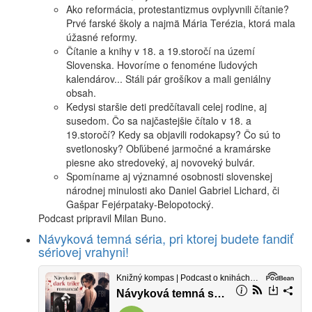
Ako reformácia, protestantizmus ovplyvnili čítanie?
Prvé farské školy a najmä Mária Terézia, ktorá mala
úžasné reformy.
Čítanie a knihy v 18. a 19.storočí na území
Slovenska. Hovoríme o fenoméne ľudových
kalendárov... Stáli pár grošíkov a mali geniálny
obsah.
Kedysi staršie deti predčítavali celej rodine, aj
susedom. Čo sa najčastejšie čítalo v 18. a
19.storočí? Kedy sa objavili rodokapsy? Čo sú to
svetlonosky? Obľúbené jarmočné a kramárske
piesne ako stredoveký, aj novoveký bulvár.
Spomíname aj významné osobnosti slovenskej
národnej minulosti ako Daniel Gabriel Lichard, či
Gašpar Fejérpataky-Belopotocký.
Podcast pripravil Milan Buno.
Návyková temná séria, pri ktorej budete fandiť
sériovej vrahyni!