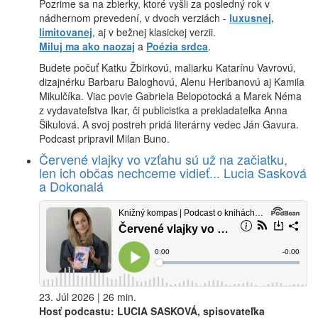
Pozrime sa na zbierky, ktoré vyšli za posledný rok v
nádhernom prevedení, v dvoch verziách -
luxusnej,
limitovanej
, aj v bežnej klasickej verzii.
Miluj ma ako naozaj
a
Poézia srdca
.
Budete počuť Katku Žbirkovú, maliarku Katarínu Vavrovú,
dizajnérku Barbaru Baloghovú, Alenu Heribanovú aj Kamila
Mikulčíka. Viac povie Gabriela Belopotocká a Marek Néma
z vydavateľstva Ikar, či publicistka a prekladateľka Anna
Šikulová. A svoj postreh pridá literárny vedec Ján Gavura.
Podcast pripravil Milan Buno.
Červené vlajky vo vzťahu sú už na začiatku,
len ich občas nechceme vidieť... Lucia Sasková
a Dokonalá
23. Júl 2026 | 26 min.
Hosť podcastu: LUCIA SASKOVÁ, spisovateľka