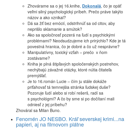
Zhovárame sa o jej 16.knihe,
Dokonalá
, čo je opäť
veľmi silný psychologický príbeh. Prečo práve takýto
názov a ako vznikal?
Dá sa žiť bez emócií, odstrihnúť sa od citov, aby
neprišlo sklamanie a smútok?
Ako sa spoločnosť pozerá na ľudí s psychickými
problémami? Neodsudzujeme ich prirýchlo? Kde je tá
povestná hranica, čo je dobré a čo už nesprávne?
Manipulatívny, toxický vzťah – prečo v ňom
zostávame?
Kniha je plná štipľavých spoločenských postrehov,
nechýbajú závažné otázky, ktoré nútia čitateľa
premýšľať.
Je to 16.román Lucie – čím ju stále dokáže
priťahovať tá temnejšia stránka ľudskej duše?
Pozoruje ľudí alebo si robí rešerš, radí sa
s psychológmi? A čo by sme si po dočítaní mali
odniesť z jej príbehu?
Zhováral sa Milan Buno.
Fenomén JO NESBO. Kráľ severskej krimi...na
papieri, aj na filmovom plátne