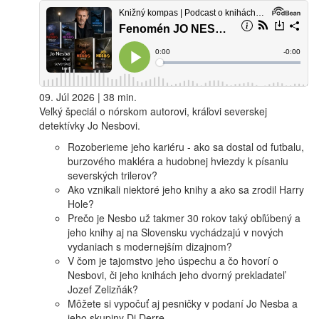
09. Júl 2026 | 38 min.
Veľký špeciál o nórskom autorovi, kráľovi severskej
detektívky Jo Nesbovi.
Rozoberieme jeho kariéru - ako sa dostal od futbalu,
burzového makléra a hudobnej hviezdy k písaniu
severských trilerov?
Ako vznikali niektoré jeho knihy a ako sa zrodil Harry
Hole?
Prečo je Nesbo už takmer 30 rokov taký obľúbený a
jeho knihy aj na Slovensku vychádzajú v nových
vydaniach s modernejším dizajnom?
V čom je tajomstvo jeho úspechu a čo hovorí o
Nesbovi, či jeho knihách jeho dvorný prekladateľ
Jozef Zelizňák?
Môžete si vypočuť aj pesničky v podaní Jo Nesba a
jeho skupiny Di Derre.