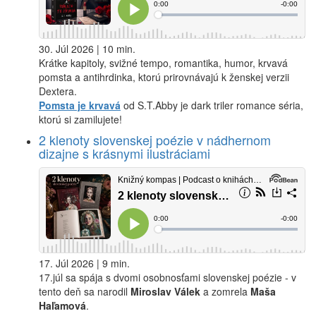
30. Júl 2026 | 10 min.
Krátke kapitoly, svižné tempo, romantika, humor, krvavá
pomsta a antihrdinka, ktorú prirovnávajú k ženskej verzii
Dextera.
Pomsta je krvavá
od S.T.Abby je dark triler romance séria,
ktorú si zamilujete!
2 klenoty slovenskej poézie v nádhernom
dizajne s krásnymi ilustráciami
17. Júl 2026 | 9 min.
17.júl sa spája s dvomi osobnosťami slovenskej poézie - v
tento deň sa narodil
Miroslav Válek
a zomrela
Maša
Haľamová
.