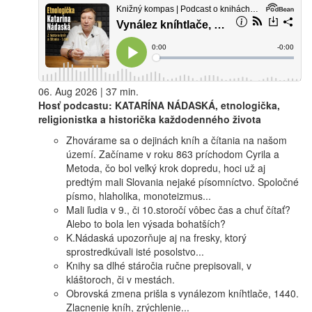
06. Aug 2026 | 37 min.
Hosť podcastu: KATARÍNA NÁDASKÁ, etnologička,
religionistka a historička každodenného života
Zhovárame sa o dejinách kníh a čítania na našom
území. Začíname v roku 863 príchodom Cyrila a
Metoda, čo bol veľký krok dopredu, hoci už aj
predtým mali Slovania nejaké písomníctvo. Spoločné
písmo, hlaholika, monoteizmus...
Mali ľudia v 9., či 10.storočí vôbec čas a chuť čítať?
Alebo to bola len výsada bohatších?
K.Nádaská upozorňuje aj na fresky, ktorý
sprostredkúvali isté posolstvo...
Knihy sa dlhé stáročia ručne prepisovali, v
kláštoroch, či v mestách.
Obrovská zmena prišla s vynálezom kníhtlače, 1440.
Zlacnenie kníh, zrýchlenie...