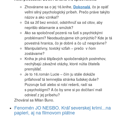
Zhovárame sa o jej 16.knihe,
Dokonalá
, čo je opäť
veľmi silný psychologický príbeh. Prečo práve takýto
názov a ako vznikal?
Dá sa žiť bez emócií, odstrihnúť sa od citov, aby
neprišlo sklamanie a smútok?
Ako sa spoločnosť pozerá na ľudí s psychickými
problémami? Neodsudzujeme ich prirýchlo? Kde je tá
povestná hranica, čo je dobré a čo už nesprávne?
Manipulatívny, toxický vzťah – prečo v ňom
zostávame?
Kniha je plná štipľavých spoločenských postrehov,
nechýbajú závažné otázky, ktoré nútia čitateľa
premýšľať.
Je to 16.román Lucie – čím ju stále dokáže
priťahovať tá temnejšia stránka ľudskej duše?
Pozoruje ľudí alebo si robí rešerš, radí sa
s psychológmi? A čo by sme si po dočítaní mali
odniesť z jej príbehu?
Zhováral sa Milan Buno.
Fenomén JO NESBO. Kráľ severskej krimi...na
papieri, aj na filmovom plátne