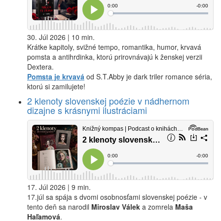
30. Júl 2026 | 10 min.
Krátke kapitoly, svižné tempo, romantika, humor, krvavá
pomsta a antihrdinka, ktorú prirovnávajú k ženskej verzii
Dextera.
Pomsta je krvavá
od S.T.Abby je dark triler romance séria,
ktorú si zamilujete!
2 klenoty slovenskej poézie v nádhernom
dizajne s krásnymi ilustráciami
17. Júl 2026 | 9 min.
17.júl sa spája s dvomi osobnosťami slovenskej poézie - v
tento deň sa narodil
Miroslav Válek
a zomrela
Maša
Haľamová
.