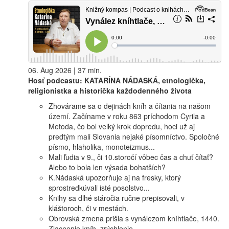
06. Aug 2026 | 37 min.
Hosť podcastu: KATARÍNA NÁDASKÁ, etnologička,
religionistka a historička každodenného života
Zhovárame sa o dejinách kníh a čítania na našom
území. Začíname v roku 863 príchodom Cyrila a
Metoda, čo bol veľký krok dopredu, hoci už aj
predtým mali Slovania nejaké písomníctvo. Spoločné
písmo, hlaholika, monoteizmus...
Mali ľudia v 9., či 10.storočí vôbec čas a chuť čítať?
Alebo to bola len výsada bohatších?
K.Nádaská upozorňuje aj na fresky, ktorý
sprostredkúvali isté posolstvo...
Knihy sa dlhé stáročia ručne prepisovali, v
kláštoroch, či v mestách.
Obrovská zmena prišla s vynálezom kníhtlače, 1440.
Zlacnenie kníh, zrýchlenie...