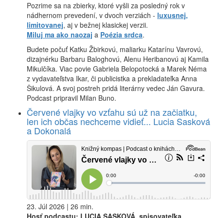
Pozrime sa na zbierky, ktoré vyšli za posledný rok v
nádhernom prevedení, v dvoch verziách -
luxusnej,
limitovanej
, aj v bežnej klasickej verzii.
Miluj ma ako naozaj
a
Poézia srdca
.
Budete počuť Katku Žbirkovú, maliarku Katarínu Vavrovú,
dizajnérku Barbaru Baloghovú, Alenu Heribanovú aj Kamila
Mikulčíka. Viac povie Gabriela Belopotocká a Marek Néma
z vydavateľstva Ikar, či publicistka a prekladateľka Anna
Šikulová. A svoj postreh pridá literárny vedec Ján Gavura.
Podcast pripravil Milan Buno.
Červené vlajky vo vzťahu sú už na začiatku,
len ich občas nechceme vidieť... Lucia Sasková
a Dokonalá
23. Júl 2026 | 26 min.
Hosť podcastu: LUCIA SASKOVÁ, spisovateľka