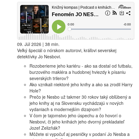
09. Júl 2026 | 38 min.
Veľký špeciál o nórskom autorovi, kráľovi severskej
detektívky Jo Nesbovi.
Rozoberieme jeho kariéru - ako sa dostal od futbalu,
burzového makléra a hudobnej hviezdy k písaniu
severských trilerov?
Ako vznikali niektoré jeho knihy a ako sa zrodil Harry
Hole?
Prečo je Nesbo už takmer 30 rokov taký obľúbený a
jeho knihy aj na Slovensku vychádzajú v nových
vydaniach s modernejším dizajnom?
V čom je tajomstvo jeho úspechu a čo hovorí o
Nesbovi, či jeho knihách jeho dvorný prekladateľ
Jozef Zelizňák?
Môžete si vypočuť aj pesničky v podaní Jo Nesba a