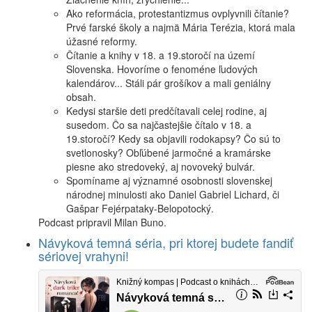
Ako reformácia, protestantizmus ovplyvnili čítanie?
Prvé farské školy a najmä Mária Terézia, ktorá mala
úžasné reformy.
Čítanie a knihy v 18. a 19.storočí na území
Slovenska. Hovoríme o fenoméne ľudových
kalendárov... Stáli pár grošíkov a mali geniálny
obsah.
Kedysi staršie deti predčítavali celej rodine, aj
susedom. Čo sa najčastejšie čítalo v 18. a
19.storočí? Kedy sa objavili rodokapsy? Čo sú to
svetlonosky? Obľúbené jarmočné a kramárske
piesne ako stredoveký, aj novoveký bulvár.
Spomíname aj významné osobnosti slovenskej
národnej minulosti ako Daniel Gabriel Lichard, či
Gašpar Fejérpataky-Belopotocký.
Podcast pripravil Milan Buno.
Návyková temná séria, pri ktorej budete fandiť
sériovej vrahyni!