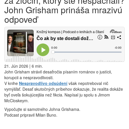
za zločin, ktorý ste nespáchali?
John Grisham prináša mrazivú
odpoveď
21. Jún 2026 | 6 min.
John Grisham strávil desaťročia písaním románov o justícii,
korupcii a nespravodlivosti.
V knihe
Nespravodlivo odsúdení
však nepotreboval nič
vymýšľať. Desať skutočných príbehov dokazuje, že realita dokáže
byť oveľa šokujúcejšia než fikcia. Napísal ju spolu s Jimom
McCloskeym.
Vypočujte si samotného Johna Grishama.
Podcast pripravil Milan Buno.