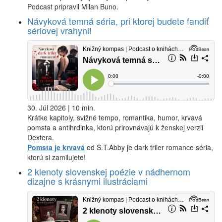
Podcast pripravil Milan Buno.
Návyková temná séria, pri ktorej budete fandiť
sériovej vrahyni!
30. Júl 2026 | 10 min.
Krátke kapitoly, svižné tempo, romantika, humor, krvavá
pomsta a antihrdinka, ktorú prirovnávajú k ženskej verzii
Dextera.
Pomsta je krvavá
od S.T.Abby je dark triler romance séria,
ktorú si zamilujete!
2 klenoty slovenskej poézie v nádhernom
dizajne s krásnymi ilustráciami