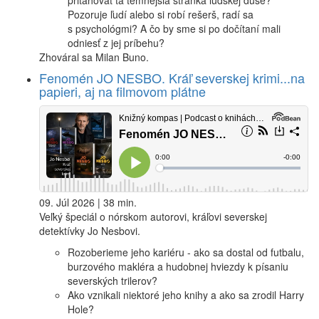
priťahovať tá temnejšia stránka ľudskej duše?
Pozoruje ľudí alebo si robí rešerš, radí sa
s psychológmi? A čo by sme si po dočítaní mali
odniesť z jej príbehu?
Zhováral sa Milan Buno.
Fenomén JO NESBO. Kráľ severskej krimi...na
papieri, aj na filmovom plátne
09. Júl 2026 | 38 min.
Veľký špeciál o nórskom autorovi, kráľovi severskej
detektívky Jo Nesbovi.
Rozoberieme jeho kariéru - ako sa dostal od futbalu,
burzového makléra a hudobnej hviezdy k písaniu
severských trilerov?
Ako vznikali niektoré jeho knihy a ako sa zrodil Harry
Hole?