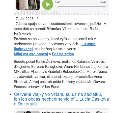
17. Júl 2026 | 9 min.
17.júl sa spája s dvomi osobnosťami slovenskej poézie - v
tento deň sa narodil
Miroslav Válek
a zomrela
Maša
Haľamová
.
Pozrime sa na zbierky, ktoré vyšli za posledný rok v
nádhernom prevedení, v dvoch verziách -
luxusnej,
limitovanej
, aj v bežnej klasickej verzii.
Miluj ma ako naozaj
a
Poézia srdca
.
Budete počuť Katku Žbirkovú, maliarku Katarínu Vavrovú,
dizajnérku Barbaru Baloghovú, Alenu Heribanovú aj Kamila
Mikulčíka. Viac povie Gabriela Belopotocká a Marek Néma
z vydavateľstva Ikar, či publicistka a prekladateľka Anna
Šikulová. A svoj postreh pridá literárny vedec Ján Gavura.
Podcast pripravil Milan Buno.
Červené vlajky vo vzťahu sú už na začiatku,
len ich občas nechceme vidieť... Lucia Sasková
a Dokonalá