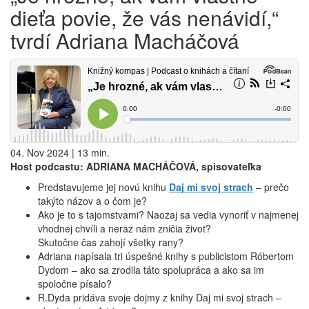
dieťa povie, že vás nenávidí,“
tvrdí Adriana Macháčová
04. Nov 2024 | 13 min.
Host podcastu: ADRIANA MACHÁČOVÁ, spisovateľka
Predstavujeme jej novú knihu
Daj mi svoj strach
– prečo
takýto názov a o čom je?
Ako je to s tajomstvami? Naozaj sa vedia vynoriť v najmenej
vhodnej chvíli a neraz nám zničia život?
Skutočne čas zahojí všetky rany?
Adriana napísala tri úspešné knihy s publicistom Róbertom
Dydom – ako sa zrodila táto spolupráca a ako sa im
spoločne písalo?
R.Dyda pridáva svoje dojmy z knihy Daj mi svoj strach –