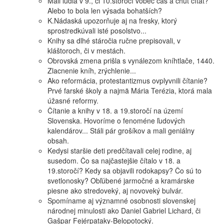
Mali ľudia v 9., či 10.storočí vôbec čas a chuť čítať?
Alebo to bola len výsada bohatších?
K.Nádaská upozorňuje aj na fresky, ktorý
sprostredkúvali isté posolstvo...
Knihy sa dlhé stáročia ručne prepisovali, v
kláštoroch, či v mestách.
Obrovská zmena prišla s vynálezom kníhtlače, 1440.
Zlacnenie kníh, zrýchlenie...
Ako reformácia, protestantizmus ovplyvnili čítanie?
Prvé farské školy a najmä Mária Terézia, ktorá mala
úžasné reformy.
Čítanie a knihy v 18. a 19.storočí na území
Slovenska. Hovoríme o fenoméne ľudových
kalendárov... Stáli pár grošíkov a mali geniálny
obsah.
Kedysi staršie deti predčítavali celej rodine, aj
susedom. Čo sa najčastejšie čítalo v 18. a
19.storočí? Kedy sa objavili rodokapsy? Čo sú to
svetlonosky? Obľúbené jarmočné a kramárske
piesne ako stredoveký, aj novoveký bulvár.
Spomíname aj významné osobnosti slovenskej
národnej minulosti ako Daniel Gabriel Lichard, či
Gašpar Fejérpataky-Belopotocký.