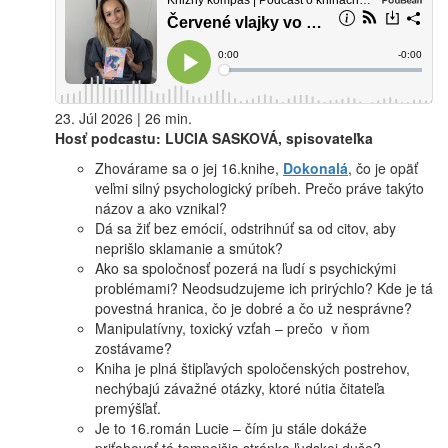
23. Júl 2026 | 26 min.
Hosť podcastu: LUCIA SASKOVÁ, spisovateľka
Zhovárame sa o jej 16.knihe,
Dokonalá
, čo je opäť
veľmi silný psychologický príbeh. Prečo práve takýto
názov a ako vznikal?
Dá sa žiť bez emócií, odstrihnúť sa od citov, aby
neprišlo sklamanie a smútok?
Ako sa spoločnosť pozerá na ľudí s psychickými
problémami? Neodsudzujeme ich prirýchlo? Kde je tá
povestná hranica, čo je dobré a čo už nesprávne?
Manipulatívny, toxický vzťah – prečo v ňom
zostávame?
Kniha je plná štipľavých spoločenských postrehov,
nechýbajú závažné otázky, ktoré nútia čitateľa
premýšľať.
Je to 16.román Lucie – čím ju stále dokáže