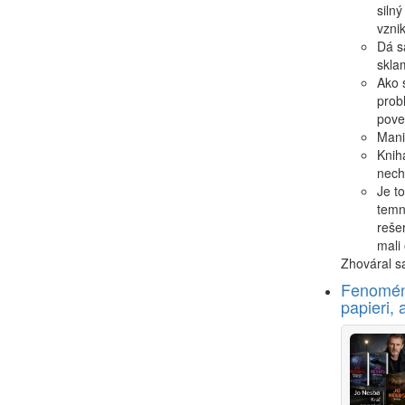
siln
vzni
Dá sa
skla
Ako 
prob
pove
Mani
Knih
nech
Je t
temn
reše
mali 
Zhováral s
Fenomén 
papieri, 