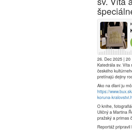
sv. Víta 
špeciálne
26. Dec 2025 | 20 
Katedrála sv. Víta 
českého kultúrneh
pretínajú dejiny ro
Ako na dlani ju mô
https://www.bux.s
koruna-kralovstvi.
O knihe, fotografi
Uličný a Martina Ř
pražský a primas 
Reportáž pripravil