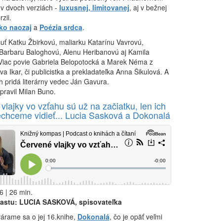
 v dvoch verziách -
luxusnej, limitovanej
, aj v bežnej
rzii.
ko naozaj
a
Poézia srdca
.
uť Katku Žbirkovú, maliarku Katarínu Vavrovú,
 Barbaru Baloghovú, Alenu Heribanovú aj Kamila
 Viac povie Gabriela Belopotocká a Marek Néma z
va Ikar, či publicistka a prekladateľka Anna Šikulová. A
h pridá literárny vedec Ján Gavura.
pravil Milan Buno.
vlajky vo vzťahu sú už na začiatku, len ich
chceme vidieť... Lucia Sasková a Dokonalá
6 | 26 min.
astu: LUCIA SASKOVÁ, spisovateľka
árame sa o jej 16.knihe,
Dokonalá
, čo je opäť veľmi