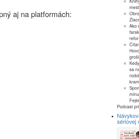
Knihy
mest
ný aj na platformách:
Obro
Zlacn
Ako 
fars
refo
Číta
Hovo
groš
Kedys
sa na
rodo
kram
Spom
minu
Fejé
Podcast pri
Návyková
sériovej 