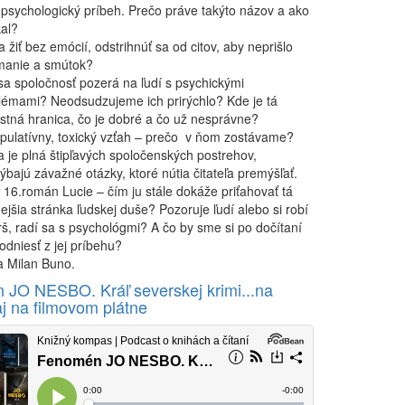
ý psychologický príbeh. Prečo práve takýto názov a ako
kal?
 žiť bez emócií, odstrihnúť sa od citov, aby neprišlo
manie a smútok?
sa spoločnosť pozerá na ľudí s psychickými
lémami? Neodsudzujeme ich prirýchlo? Kde je tá
stná hranica, čo je dobré a čo už nesprávne?
pulatívny, toxický vzťah – prečo v ňom zostávame?
a je plná štipľavých spoločenských postrehov,
ýbajú závažné otázky, ktoré nútia čitateľa premýšľať.
o 16.román Lucie – čím ju stále dokáže priťahovať tá
ejšia stránka ľudskej duše? Pozoruje ľudí alebo si robí
rš, radí sa s psychológmi? A čo by sme si po dočítaní
odniesť z jej príbehu?
a Milan Buno.
JO NESBO. Kráľ severskej krimi...na
aj na filmovom plátne