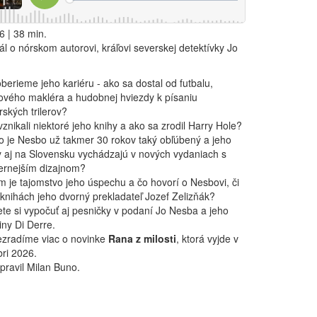
6 | 38 min.
ál o nórskom autorovi, kráľovi severskej detektívky Jo
berieme jeho kariéru - ako sa dostal od futbalu,
ového makléra a hudobnej hviezdy k písaniu
ských trilerov?
znikali niektoré jeho knihy a ako sa zrodil Harry Hole?
o je Nesbo už takmer 30 rokov taký obľúbený a jeho
y aj na Slovensku vychádzajú v nových vydaniach s
rnejším dizajnom?
m je tajomstvo jeho úspechu a čo hovorí o Nesbovi, či
 knihách jeho dvorný prekladateľ Jozef Zelizňák?
te si vypočuť aj pesničky v podaní Jo Nesba a jeho
iny Di Derre.
ezradíme viac o novinke
Rana z milosti
, ktorá vyjde v
bri 2026.
pravil Milan Buno.