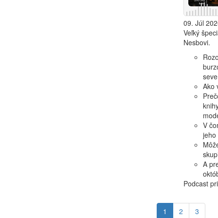
09. Júl 202
Veľký špeci
Nesbovi.
Rozo
burz
sever
Ako v
Preč
knih
mode
V čo
jeho
Môže
skup
A pr
októ
Podcast pri
1
2
3