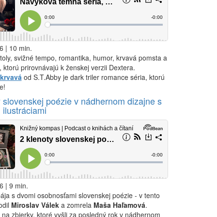
6 | 10 min.
toly, svižné tempo, romantika, humor, krvavá pomsta a
, ktorú prirovnávajú k ženskej verzii Dextera.
 krvavá
od S.T.Abby je dark triler romance séria, ktorú
e!
y slovenskej poézie v nádhernom dizajne s
 ilustráciami
6 | 9 min.
pája s dvomi osobnosťami slovenskej poézie - v tento
odil
Miroslav Válek
a zomrela
Maša Haľamová
.
na zbierky, ktoré vyšli za posledný rok v nádhernom