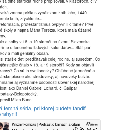
 sa dlhé stáročia ručne prepisovali, v kláštoroch, či v
ách.
vská zmena prišla s vynálezom kníhtlače, 1440.
enie kníh, zrýchlenie...
reformácia, protestantizmus ovplyvnili čítanie? Prvé
ké školy a najmä Mária Terézia, ktorá mala úžasné
rmy.
nie a knihy v 18. a 19.storočí na území Slovenska.
ríme o fenoméne ľudových kalendárov... Stáli pár
íkov a mali geniálny obsah.
i staršie deti predčítavali celej rodine, aj susedom. Čo
jčastejšie čítalo v 18. a 19.storočí? Kedy sa objavili
kapsy? Čo sú to svetlonosky? Obľúbené jarmočné a
árske piesne ako stredoveký, aj novoveký bulvár.
íname aj významné osobnosti slovenskej národnej
losti ako Daniel Gabriel Lichard, či Gašpar
rpataky-Belopotocký.
pravil Milan Buno.
 temná séria, pri ktorej budete fandiť
vrahyni!