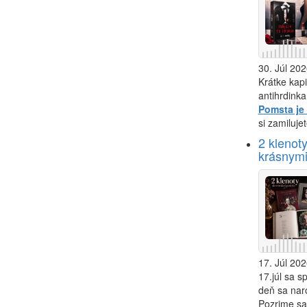
30. Júl 202
Krátke kapi
antihrdinka
Pomsta je
si zamilujet
2 klenot
krásnymi
17. Júl 202
17.júl sa s
deň sa nar
Pozrime sa 