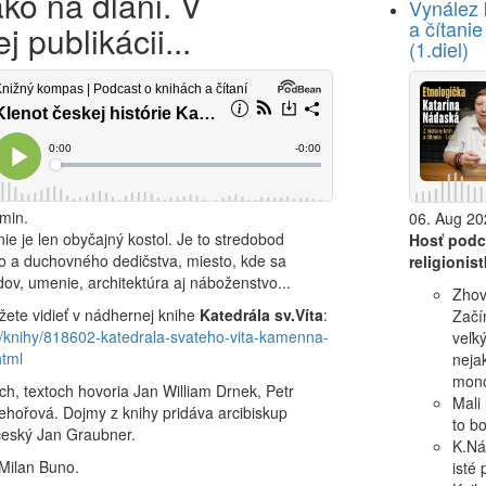
ako na dlani. V
Vynález 
a čítani
j publikácii...
(1.diel)
min.
06. Aug 20
nie je len obyčajný kostol. Je to stredobod
Hosť podc
o a duchovného dedičstva, miesto, kde sa
religionis
dov, umenie, architektúra aj náboženstvo...
Zhov
žete vidieť v nádhernej knihe
Katedrála sv.Víta
:
Začí
k/knihy/818602-katedrala-svateho-vita-kamenna-
veľk
html
neja
mono
ách, textoch hovoria Jan William Drnek, Petr
Mali 
ehořová. Dojmy z knihy pridáva arcibiskup
to b
český Jan Graubner.
K.Ná
 Milan Buno.
isté 