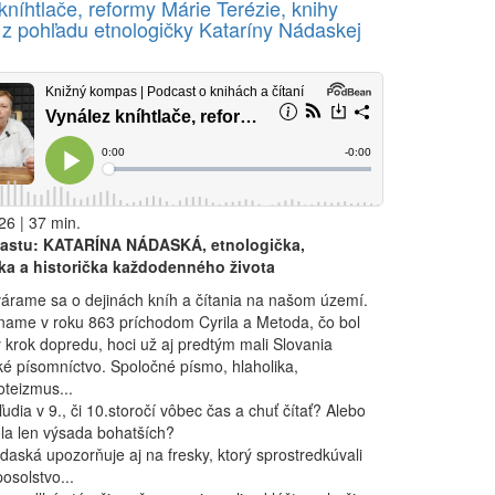
kníhtlače, reformy Márie Terézie, knihy
e z pohľadu etnologičky Kataríny Nádaskej
26 | 37 min.
astu: KATARÍNA NÁDASKÁ, etnologička,
tka a historička každodenného života
árame sa o dejinách kníh a čítania na našom území.
name v roku 863 príchodom Cyrila a Metoda, čo bol
ý krok dopredu, hoci už aj predtým mali Slovania
ké písomníctvo. Spoločné písmo, hlaholika,
teizmus...
ľudia v 9., či 10.storočí vôbec čas a chuť čítať? Alebo
ola len výsada bohatších?
daská upozorňuje aj na fresky, ktorý sprostredkúvali
posolstvo...