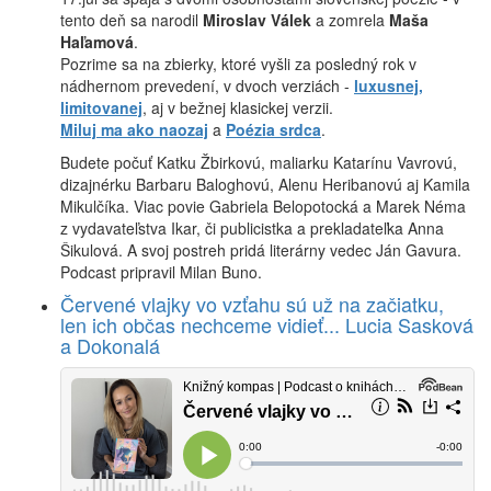
tento deň sa narodil
Miroslav Válek
a zomrela
Maša
Haľamová
.
Pozrime sa na zbierky, ktoré vyšli za posledný rok v
nádhernom prevedení, v dvoch verziách -
luxusnej,
limitovanej
, aj v bežnej klasickej verzii.
Miluj ma ako naozaj
a
Poézia srdca
.
Budete počuť Katku Žbirkovú, maliarku Katarínu Vavrovú,
dizajnérku Barbaru Baloghovú, Alenu Heribanovú aj Kamila
Mikulčíka. Viac povie Gabriela Belopotocká a Marek Néma
z vydavateľstva Ikar, či publicistka a prekladateľka Anna
Šikulová. A svoj postreh pridá literárny vedec Ján Gavura.
Podcast pripravil Milan Buno.
Červené vlajky vo vzťahu sú už na začiatku,
len ich občas nechceme vidieť... Lucia Sasková
a Dokonalá