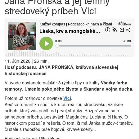
Jana Pronská a jej temný
stredoveký príbeh Vlci
11. Jún 2026 | 26 min.
Hosť podcastu: JANA PRONSKÁ, kráľovná slovenskej
historickej romance
V úvode dostanete najskôr 3 rýchle tipy na knihy
Všetky farby
temnoty
,
Umenie pokojného života
a
Skandar a vojna ducha
.
Potom už rozhovor o novinke
Vlci
.
Keď sa romantika spojí s krutou realitou stredoveku, vznikne
príbeh, ktorý vás pohltí od prvej stránky. Rozprávame sa o
samotnom príbehu, postavách Magdalény, Luciána, či Hany. O
historickom pozadí a rešerši. O tom, či má Janka mužov-čitateľov,
či stále s radosťou píše bojové, krvavé scény...
Podcast pripravil Milan Buno.