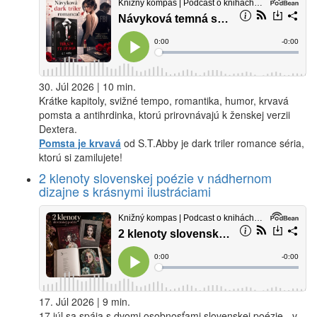
30. Júl 2026 | 10 min.
Krátke kapitoly, svižné tempo, romantika, humor, krvavá
pomsta a antihrdinka, ktorú prirovnávajú k ženskej verzii
Dextera.
Pomsta je krvavá
od S.T.Abby je dark triler romance séria,
ktorú si zamilujete!
2 klenoty slovenskej poézie v nádhernom
dizajne s krásnymi ilustráciami
17. Júl 2026 | 9 min.
17.júl sa spája s dvomi osobnosťami slovenskej poézie - v