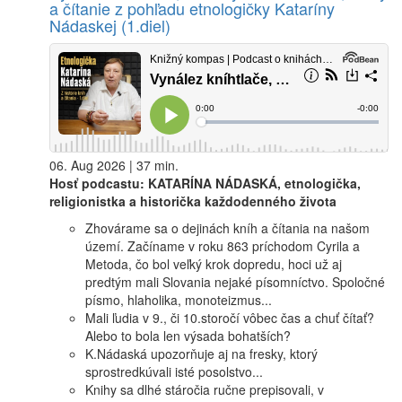
a čítanie z pohľadu etnologičky Kataríny
Nádaskej (1.diel)
06. Aug 2026 | 37 min.
Hosť podcastu: KATARÍNA NÁDASKÁ, etnologička,
religionistka a historička každodenného života
Zhovárame sa o dejinách kníh a čítania na našom
území. Začíname v roku 863 príchodom Cyrila a
Metoda, čo bol veľký krok dopredu, hoci už aj
predtým mali Slovania nejaké písomníctvo. Spoločné
písmo, hlaholika, monoteizmus...
Mali ľudia v 9., či 10.storočí vôbec čas a chuť čítať?
Alebo to bola len výsada bohatších?
K.Nádaská upozorňuje aj na fresky, ktorý
sprostredkúvali isté posolstvo...
Knihy sa dlhé stáročia ručne prepisovali, v