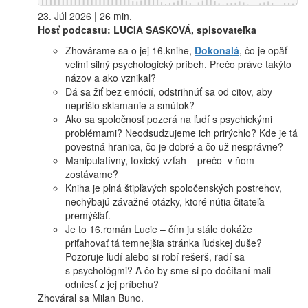
23. Júl 2026 | 26 min.
Hosť podcastu: LUCIA SASKOVÁ, spisovateľka
Zhovárame sa o jej 16.knihe,
Dokonalá
, čo je opäť
veľmi silný psychologický príbeh. Prečo práve takýto
názov a ako vznikal?
Dá sa žiť bez emócií, odstrihnúť sa od citov, aby
neprišlo sklamanie a smútok?
Ako sa spoločnosť pozerá na ľudí s psychickými
problémami? Neodsudzujeme ich prirýchlo? Kde je tá
povestná hranica, čo je dobré a čo už nesprávne?
Manipulatívny, toxický vzťah – prečo v ňom
zostávame?
Kniha je plná štipľavých spoločenských postrehov,
nechýbajú závažné otázky, ktoré nútia čitateľa
premýšľať.
Je to 16.román Lucie – čím ju stále dokáže
priťahovať tá temnejšia stránka ľudskej duše?
Pozoruje ľudí alebo si robí rešerš, radí sa
s psychológmi? A čo by sme si po dočítaní mali
odniesť z jej príbehu?
Zhováral sa Milan Buno.