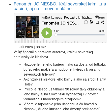
Fenomén JO NESBO. Kráľ severskej krimi...na
papieri, aj na filmovom plátne
09. Júl 2026 | 38 min.
Veľký špeciál o nórskom autorovi, kráľovi severskej
detektívky Jo Nesbovi.
Rozoberieme jeho kariéru - ako sa dostal od futbalu,
burzového makléra a hudobnej hviezdy k písaniu
severských trilerov?
Ako vznikali niektoré jeho knihy a ako sa zrodil Harry
Hole?
Prečo je Nesbo už takmer 30 rokov taký obľúbený a
jeho knihy aj na Slovensku vychádzajú v nových
vydaniach s modernejším dizajnom?
V čom je tajomstvo jeho úspechu a čo hovorí o
Nesbovi, či jeho knihách jeho dvorný prekladateľ