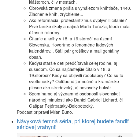
kláštoroch, či v mestách.
Obrovská zmena prišla s vynálezom kníhtlače, 1440.
Zlacnenie kníh, zrýchlenie...
Ako reformácia, protestantizmus ovplyvnili čítanie?
Prvé farské školy a najmä Mária Terézia, ktorá mala
úžasné reformy.
Čítanie a knihy v 18. a 19.storočí na území
Slovenska. Hovoríme o fenoméne ľudových
kalendárov... Stáli pár grošíkov a mali geniálny
obsah.
Kedysi staršie deti predčítavali celej rodine, aj
susedom. Čo sa najčastejšie čítalo v 18. a
19.storočí? Kedy sa objavili rodokapsy? Čo sú to
svetlonosky? Obľúbené jarmočné a kramárske
piesne ako stredoveký, aj novoveký bulvár.
Spomíname aj významné osobnosti slovenskej
národnej minulosti ako Daniel Gabriel Lichard, či
Gašpar Fejérpataky-Belopotocký.
Podcast pripravil Milan Buno.
Návyková temná séria, pri ktorej budete fandiť
sériovej vrahyni!