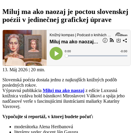
Miluj ma ako naozaj je poctou slovenskej
poézii v jedinečnej grafickej úprave
13. Máj 2026 | 20 min.
Slovenská poézia dostala jednu z najkrajších knižných podôb
posledných rokov.
Výpravná publikácia
Miluj ma ako naozaj
z edície Luxusná
knižnica vzdáva hold básnikovi Miroslavovi Válkovi a spája jeho
nadčasové verše s fascinujúcimi ilustráciami maliarky Kataríny
Vavrovej.
Vypočujte si reportáž, v ktorej budete počuť:
moderátorka Alena Heribanová
literárny vedec docent Ján Gavura