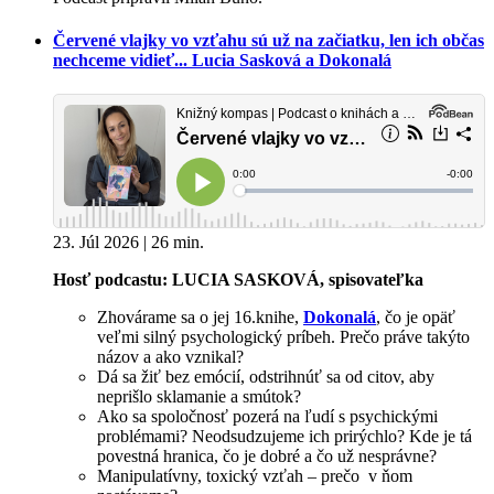
Červené vlajky vo vzťahu sú už na začiatku, len ich občas
nechceme vidieť... Lucia Sasková a Dokonalá
23. Júl 2026 | 26 min.
Hosť podcastu: LUCIA SASKOVÁ, spisovateľka
Zhovárame sa o jej 16.knihe,
Dokonalá
, čo je opäť
veľmi silný psychologický príbeh. Prečo práve takýto
názov a ako vznikal?
Dá sa žiť bez emócií, odstrihnúť sa od citov, aby
neprišlo sklamanie a smútok?
Ako sa spoločnosť pozerá na ľudí s psychickými
problémami? Neodsudzujeme ich prirýchlo? Kde je tá
povestná hranica, čo je dobré a čo už nesprávne?
Manipulatívny, toxický vzťah – prečo v ňom