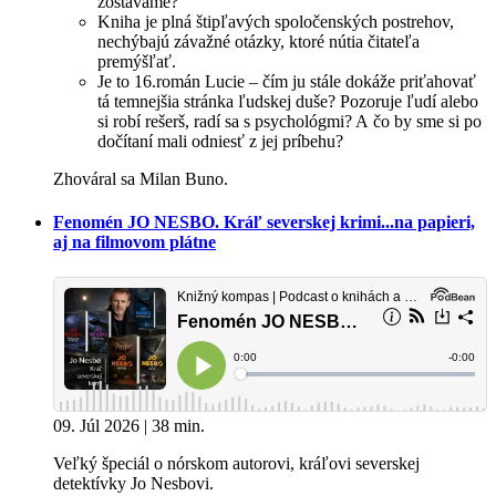
zostávame?
Kniha je plná štipľavých spoločenských postrehov,
nechýbajú závažné otázky, ktoré nútia čitateľa
premýšľať.
Je to 16.román Lucie – čím ju stále dokáže priťahovať
tá temnejšia stránka ľudskej duše? Pozoruje ľudí alebo
si robí rešerš, radí sa s psychológmi? A čo by sme si po
dočítaní mali odniesť z jej príbehu?
Zhováral sa Milan Buno.
Fenomén JO NESBO. Kráľ severskej krimi...na papieri,
aj na filmovom plátne
09. Júl 2026 | 38 min.
Veľký špeciál o nórskom autorovi, kráľovi severskej
detektívky Jo Nesbovi.