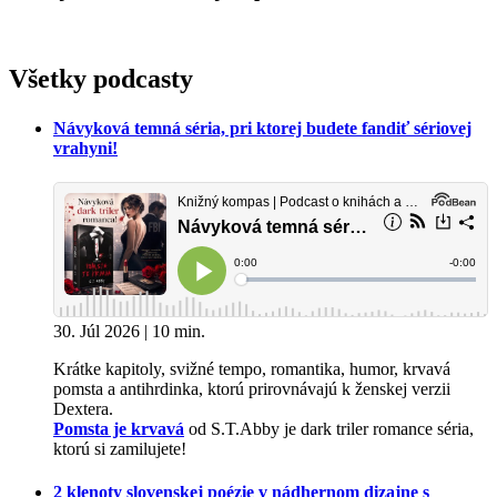
Všetky podcasty
Návyková temná séria, pri ktorej budete fandiť sériovej
vrahyni!
30. Júl 2026 | 10 min.
Krátke kapitoly, svižné tempo, romantika, humor, krvavá
pomsta a antihrdinka, ktorú prirovnávajú k ženskej verzii
Dextera.
Pomsta je krvavá
od S.T.Abby je dark triler romance séria,
ktorú si zamilujete!
2 klenoty slovenskej poézie v nádhernom dizajne s