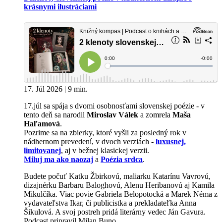
krásnymi ilustráciami
17. Júl 2026 | 9 min.
17.júl sa spája s dvomi osobnosťami slovenskej poézie - v
tento deň sa narodil
Miroslav Válek
a zomrela
Maša
Haľamová
.
Pozrime sa na zbierky, ktoré vyšli za posledný rok v
nádhernom prevedení, v dvoch verziách -
luxusnej,
limitovanej
, aj v bežnej klasickej verzii.
Miluj ma ako naozaj
a
Poézia srdca
.
Budete počuť Katku Žbirkovú, maliarku Katarínu Vavrovú,
dizajnérku Barbaru Baloghovú, Alenu Heribanovú aj Kamila
Mikulčíka. Viac povie Gabriela Belopotocká a Marek Néma z
vydavateľstva Ikar, či publicistka a prekladateľka Anna
Šikulová. A svoj postreh pridá literárny vedec Ján Gavura.
Podcast pripravil Milan Buno.