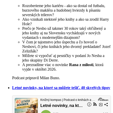
Rozoberieme jeho kariéru - ako sa dostal od futbalu,
burzového makléra a hudobnej hviezdy k písaniu
severských trilerov?
Ako vznikali niektoré jeho knihy a ako sa zrodil Harry
Hole?
Prečo je Nesbo už takmer 30 rokov taký obľúbený a
jeho knihy aj na Slovensku vychádzajú v nových
vydaniach s modernejším dizajnom?
V čom je tajomstvo jeho úspechu a čo hovorí o
Nesbovi, či jeho knihách jeho dvorný prekladateľ Jozef
Zelizňák?
Môžete si vypočuť aj pesničky v podaní Jo Nesba a
jeho skupiny Di Derre.
A prezradíme viac o novinke
Rana z milosti
, ktorá
vyjde v októbri 2026.
Podcast pripravil Milan Buno.
Letné novinky, na ktoré sa môžete tešiť. 40 skvelých tipov