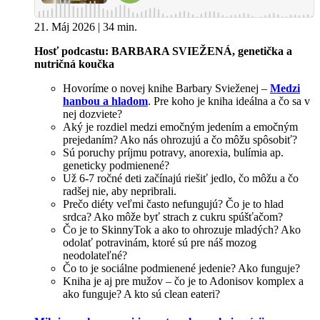
21. Máj 2026 | 34 min.
Hosť podcastu: BARBARA SVIEŽENÁ, genetička a
nutričná koučka
Hovoríme o novej knihe Barbary Svieženej –
Medzi
hanbou a hladom
. Pre koho je kniha ideálna a čo sa v
nej dozviete?
Aký je rozdiel medzi emočným jedením a emočným
prejedaním? Ako nás ohrozujú a čo môžu spôsobiť?
Sú poruchy príjmu potravy, anorexia, bulímia ap.
geneticky podmienené?
Už 6-7 ročné deti začínajú riešiť jedlo, čo môžu a čo
radšej nie, aby nepribrali.
Prečo diéty veľmi často nefungujú? Čo je to hlad
srdca? Ako môže byť strach z cukru spúšťačom?
Čo je to SkinnyTok a ako to ohrozuje mladých? Ako
odolať potravinám, ktoré sú pre náš mozog
neodolateľné?
Čo to je sociálne podmienené jedenie? Ako funguje?
Kniha je aj pre mužov – čo je to Adonisov komplex a
ako funguje? A kto sú clean eateri?