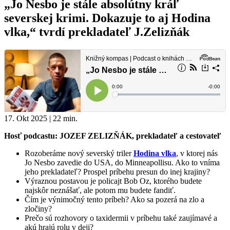
„Jo Nesbo je stále absolútny kráľ
severskej krimi. Dokazuje to aj Hodina
vlka,“ tvrdí prekladateľ J.Zelizňák
17. Okt 2025 | 22 min.
Hosť podcastu: JOZEF ZELIZŇÁK, prekladateľ a cestovateľ
Rozoberáme nový severský triler
Hodina vlka
, v ktorej nás
Jo Nesbo zavedie do USA, do Minneapollisu. Ako to vníma
jeho prekladateľ? Prospel príbehu presun do inej krajiny?
Výraznou postavou je policajt Bob Oz, ktorého budete
najskôr neznášať, ale potom mu budete fandiť.
Čím je výnimočný tento príbeh? Ako sa pozerá na zlo a
zločiny?
Prečo sú rozhovory o taxidermii v príbehu také zaujímavé a
akú hrajú rolu v deji?