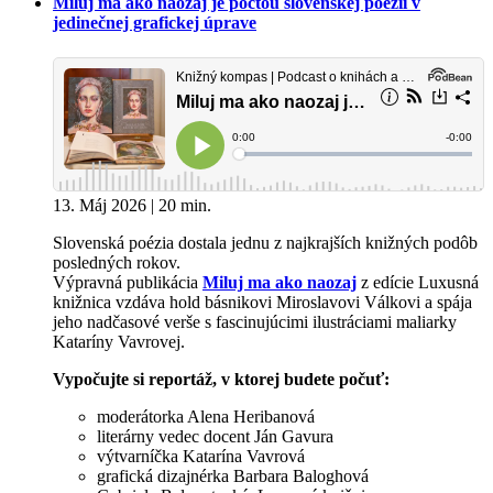
Miluj ma ako naozaj je poctou slovenskej poézii v
jedinečnej grafickej úprave
13. Máj 2026 | 20 min.
Slovenská poézia dostala jednu z najkrajších knižných podôb
posledných rokov.
Výpravná publikácia
Miluj ma ako naozaj
z edície Luxusná
knižnica vzdáva hold básnikovi Miroslavovi Válkovi a spája
jeho nadčasové verše s fascinujúcimi ilustráciami maliarky
Kataríny Vavrovej.
Vypočujte si reportáž, v ktorej budete počuť:
moderátorka Alena Heribanová
literárny vedec docent Ján Gavura
výtvarníčka Katarína Vavrová
grafická dizajnérka Barbara Baloghová