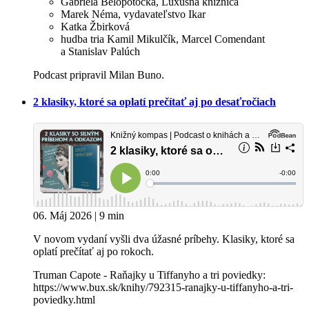
Gabriela Belopotocká, Luxusná knižnica
Marek Néma, vydavateľstvo Ikar
Katka Žbirková
hudba tria Kamil Mikulčík, Marcel Comendant
a Stanislav Palúch
Podcast pripravil Milan Buno.
2 klasiky, ktoré sa oplatí prečítať aj po desaťročiach
06. Máj 2026 | 9 min
V novom vydaní vyšli dva úžasné príbehy. Klasiky, ktoré sa
oplatí prečítať aj po rokoch.
Truman Capote - Raňajky u Tiffanyho a tri poviedky:
https://www.bux.sk/knihy/792315-ranajky-u-tiffanyho-a-tri-
poviedky.html