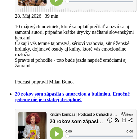
28. Máj 2026 | 39 min.
10 májových noviniek, ktoré sa oplatí prečítať a ozvú sa aj
samotní autori, prípadne krátke úryvky načítané slovenskými
hercami.
Čakajú vás temné tajomstvá, sérioví vrahovia, silné ženské
hrdinky, dojímavé osudy aj knihy, ktoré vás emocionálne
rozložia.
Spravte si pohodlie - toto bude jazda naprieč emóciami aj
žánrami.
Podcast pripravil Milan Buno.
20 rokov som zápasila s anorexiou a bulímiou. Emočné
jedenie nie je o slabej disciplíne!