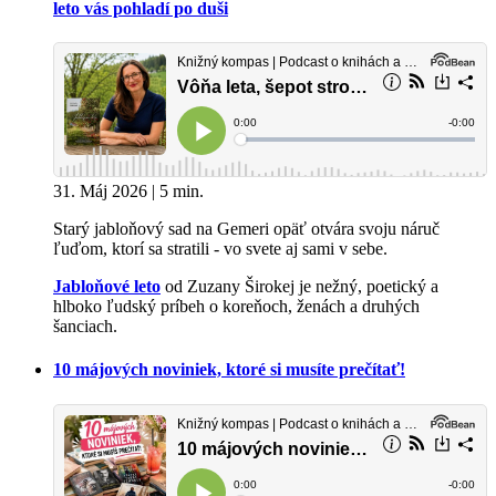
leto vás pohladí po duši
31. Máj 2026 | 5 min.
Starý jabloňový sad na Gemeri opäť otvára svoju náruč
ľuďom, ktorí sa stratili - vo svete aj sami v sebe.
Jabloňové leto
od Zuzany Širokej je nežný, poetický a
hlboko ľudský príbeh o koreňoch, ženách a druhých
šanciach.
10 májových noviniek, ktoré si musíte prečítať!