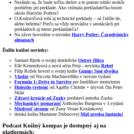
Nerátalo sa, že bude toľko dielov a to potom robilo neskôr
problémy pri preklade. Ako vnímala prekladateľka boom
okolo Harryho Pottera?
O.Kralovičová robí aj technické preklady – sú ľahšie tie,
alebo beletria? Prečo sa vždy neuvádza v anotáciách pri
prekladoch aj meno prekladateľa?
Na záver hovoríme o novinke
Harry Potter: Čarodejnícky
almanach
Ďalšie knižné novinky:
Samuel Bjork o svojej detektívke
Ostrov Hitra
Elle Kennedyová a nová séria Prep - novinka
Rebel
Filip Rožek hovorí o svojej knihe
Gump: Sme dvojka
Vladár
od Niccola Machiavelliho v novom vydaní
Formula 1: Drive to Survive
pre fanúšikov motorizmu
Hniezdo vreteníc
od Agathy Christie + úryvok číta Peter
Sklár
Zdravé kreácie od Zuzky
predstaví autorka Zuzka
Mechanický pomaranč
Anthonyho Burgessa v 3.vydaní
Múdrosť stromu
od Zuny Vesan Kozánkovej
detská kniha Marianne Dubucovej
Máš predsa fantáziu!
Podcast Knižný kompas je dostupný aj na
platformách: