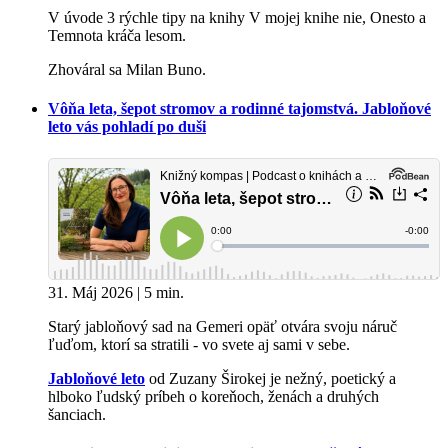
V úvode 3 rýchle tipy na knihy V mojej knihe nie, Onesto a
Temnota kráča lesom.
Zhováral sa Milan Buno.
Vôňa leta, šepot stromov a rodinné tajomstvá. Jabloňové
leto vás pohladí po duši
31. Máj 2026 | 5 min.
Starý jabloňový sad na Gemeri opäť otvára svoju náruč
ľuďom, ktorí sa stratili - vo svete aj sami v sebe.
Jabloňové leto
od Zuzany Širokej je nežný, poetický a
hlboko ľudský príbeh o koreňoch, ženách a druhých
šanciach.