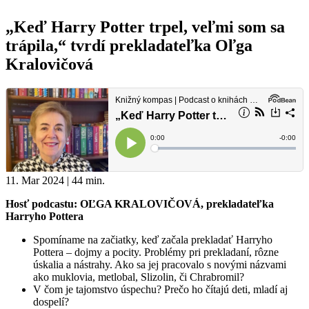
„Keď Harry Potter trpel, veľmi som sa
trápila,“ tvrdí prekladateľka Oľga
Kralovičová
11. Mar 2024 | 44 min.
Hosť podcastu: OĽGA KRALOVIČOVÁ, prekladateľka
Harryho Pottera
Spomíname na začiatky, keď začala prekladať Harryho
Pottera – dojmy a pocity. Problémy pri prekladaní, rôzne
úskalia a nástrahy. Ako sa jej pracovalo s novými názvami
ako muklovia, metlobal, Slizolin, či Chrabromil?
V čom je tajomstvo úspechu? Prečo ho čítajú deti, mladí aj
dospelí?