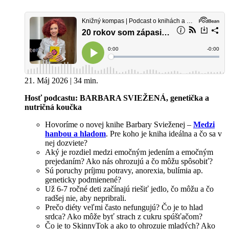
21. Máj 2026 | 34 min.
Hosť podcastu: BARBARA SVIEŽENÁ, genetička a
nutričná koučka
Hovoríme o novej knihe Barbary Svieženej –
Medzi
hanbou a hladom
. Pre koho je kniha ideálna a čo sa v
nej dozviete?
Aký je rozdiel medzi emočným jedením a emočným
prejedaním? Ako nás ohrozujú a čo môžu spôsobiť?
Sú poruchy príjmu potravy, anorexia, bulímia ap.
geneticky podmienené?
Už 6-7 ročné deti začínajú riešiť jedlo, čo môžu a čo
radšej nie, aby nepribrali.
Prečo diéty veľmi často nefungujú? Čo je to hlad
srdca? Ako môže byť strach z cukru spúšťačom?
Čo je to SkinnyTok a ako to ohrozuje mladých? Ako