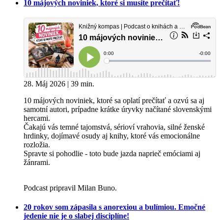
10 májových noviniek, ktoré si musíte prečítať!
28. Máj 2026 | 39 min.
10 májových noviniek, ktoré sa oplatí prečítať a ozvú sa aj
samotní autori, prípadne krátke úryvky načítané slovenskými
hercami.
Čakajú vás temné tajomstvá, sérioví vrahovia, silné ženské
hrdinky, dojímavé osudy aj knihy, ktoré vás emocionálne
rozložia.
Spravte si pohodlie - toto bude jazda naprieč emóciami aj
žánrami.
Podcast pripravil Milan Buno.
20 rokov som zápasila s anorexiou a bulímiou. Emočné
jedenie nie je o slabej disciplíne!