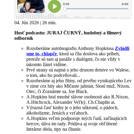
04. Jún 2026 | 26 min.
Hosť podcastu: JURAJ ČURNÝ, hudobný a filmový
odborník
Rozoberáme autobiografiu Anthony Hopkinsa
Zvládli
sme to, chlapče
, ktorá sa číta doslova ako príbeh,
pretože sú tam aj pasáže s dialógmi, čo nie vždy v
takomto žánri vidíme.
Prvé strany sú najmä o jeho drsnom detstve vo Walese,
o tom, ako ho podceňovali...
Rozoberáme aj jeho filmy, od prvého vynikajúceho Lev
v zime cez hity ako Mlčanie jahniat, Sloní muž, Nixon,
Otec, či Zoznámte sa, Joe Black.
A.Hopkins hral mnohé slávne osobnosti ako R.Nixon,
A.Hitchcock, Alexander Veľký, Ch.Chaplin ai.
Výrazná časť knihy je o jeho súkromí, o pádoch,
alkoholizme, ženách a vzťahoch.
A.Hopkins veľmi podporuje iných ľudí, začínajúcich
hercov, dáva im rady. Pridáva aj svoje obľúbené
literárne diela, tipy na čítanie.