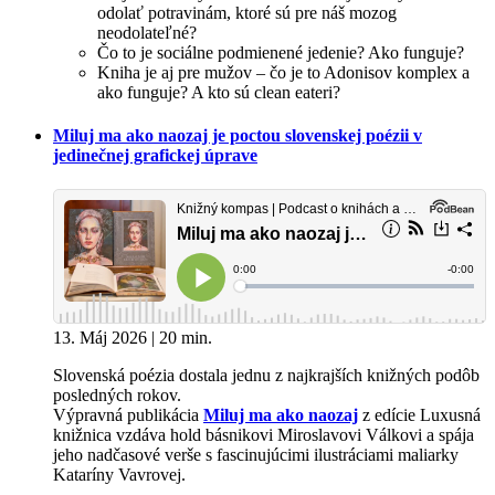
odolať potravinám, ktoré sú pre náš mozog
neodolateľné?
Čo to je sociálne podmienené jedenie? Ako funguje?
Kniha je aj pre mužov – čo je to Adonisov komplex a
ako funguje? A kto sú clean eateri?
Miluj ma ako naozaj je poctou slovenskej poézii v
jedinečnej grafickej úprave
13. Máj 2026 | 20 min.
Slovenská poézia dostala jednu z najkrajších knižných podôb
posledných rokov.
Výpravná publikácia
Miluj ma ako naozaj
z edície Luxusná
knižnica vzdáva hold básnikovi Miroslavovi Válkovi a spája
jeho nadčasové verše s fascinujúcimi ilustráciami maliarky
Kataríny Vavrovej.