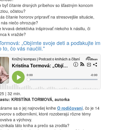
 byť čítanie drsných príbehov so šťastným koncom
ziou, očistou?
ás čítanie hororov pripraviť na stresovejšie situácie,
 nás niečo ohrozuje?
krvavá detektívka inšpirovať niekoho k násiliu, či
nca k vražde?
 Tormová: „Objímte svoje deti a poďakujte im
 to, čo vás naučili."
25 | 32 min.
astu: KRISTÍNA TORMOVÁ, autorka
árame sa o jej najnovšej knihe
O rodičovaní
, čo je 14
ovorov s odborníkmi, ktoré rozoberajú rôzne témy
čovstva a výchovy.
znikala táto kniha a prečo sa zrodila?