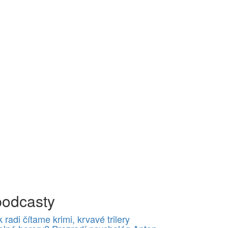
podcasty
 radi čítame krimi, krvavé trilery