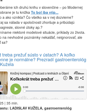
beráme ich druhú knihu v slovenčine – po Modernej
obrane je tu knižka
To bol iba vtip...
o a ako vznikla? Čo všetko sa v nej dozvieme?
aj sa nálada v spoločnosti zhoršuje a pribúdajú
oagresie, slovné útoky ap.?
íname niektoré modelové situácie, príklady zo života.
o na nevhodné poznámky nekašľať, neignorovať, ale
ť sa?
t treba prežuť sústo v ústach? A koľko
enne je normálne? Prezradí gastroenterológ
 Kužela
25 | 35 min.
astu: LADISLAV KUŽELA, gastroenterológ