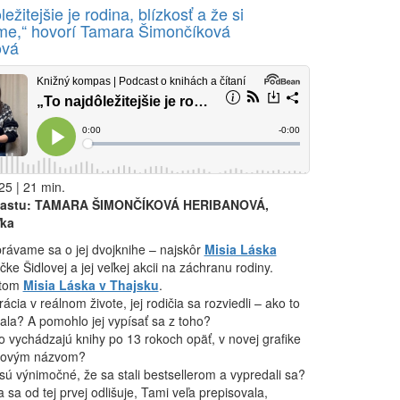
ležitejšie je rodina, blízkosť a že si
e,“ hovorí Tamara Šimončíková
ová
25 | 21 min.
castu: TAMARA ŠIMONČÍKOVÁ HERIBANOVÁ,
ľka
rávame sa o jej dvojknihe – najskôr
Misia Láska
čke Šidlovej a jej veľkej akcii na záchranu rodiny.
otom
Misia Láska v Thajsku
.
rácia v reálnom živote, jej rodičia sa rozviedli – ako to
ala? A pomohlo jej vypísať sa z toho?
o vychádzajú knihy po 13 rokoch opäť, v novej grafike
novým názvom?
sú výnimočné, že sa stali bestsellerom a vypredali sa?
 sa od tej prvej odlišuje, Tami veľa prepisovala,