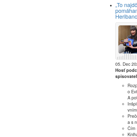
„To najdô
pomáham
Heriban
05. Dec 20
Hosť pod
spisovate
Rozp
o Evi
A p
Inšpi
vním
Preč
a s 
Čím 
Kniha