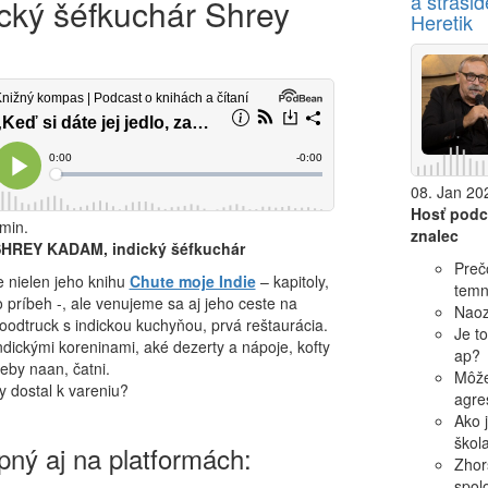
a straši
dický šéfkuchár Shrey
Heretik
08. Jan 202
Hosť podc
min.
znalec
SHREY KADAM, indický šéfkuchár
Preč
nielen jeho knihu
Chute moje Indie
– kapitoly,
temn
o príbeh -, ale venujeme sa aj jeho ceste na
Naoz
oodtruck s indickou kuchyňou, prvá reštaurácia.
Je t
indickými koreninami, aké dezerty a nápoje, kofty
ap?
eby naan, čatni.
Môže 
 dostal k vareniu?
agres
Ako 
škol
ný aj na platformách:
Zhor
spol