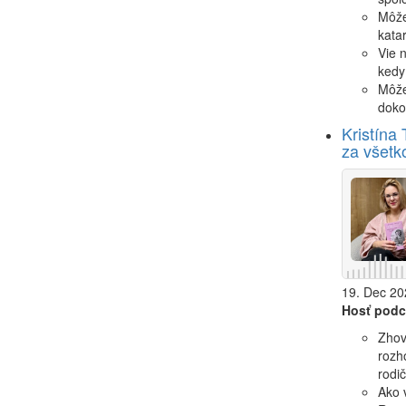
Môže
katar
Vie n
kedy
Môže 
doko
Kristína
za všetko
19. Dec 20
Hosť podc
Zhov
rozh
rodi
Ako v