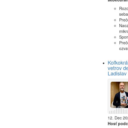
Rozo
seba
Preč
Naoz
mikr
Spom
Preč
ozva
Koľkokrá
vetrov d
Ladislav
12. Dec 20
Hosť podc