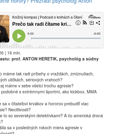
delné horory? Prezradí psychológ Anton
6 | 16 min.
astu: prof. ANTON HERETIK, psychológ a súdny
o máme tak radi príbehy o vraždách, zmiznutiach,
ých uličkách, sériových vrahoch?
aj máme v sebe všetci trochu agresie?
o podobné s extrémnymi športmi, ako kickbox, MMA
sa v čitateľovi krvákov a hororov prebudiť viac
ie? Necitlivosti?
je to so severskými detektívkami? A čo americká drsná
a?
šila sa v posledných rokoch miera agresie v
očnosti?