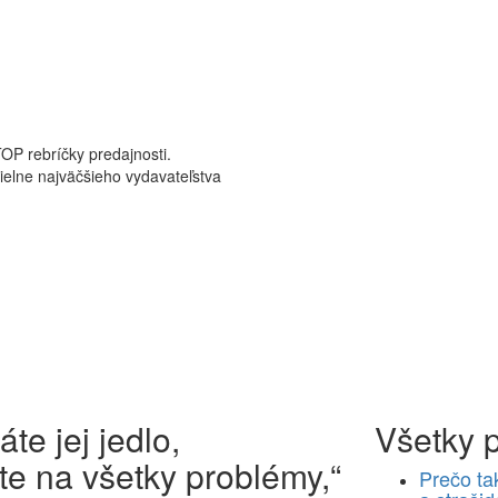
TOP rebríčky predajnosti.
dielne najväčšieho vydavateľstva
áte jej jedlo,
Všetky 
e na všetky problémy,“
Prečo tak