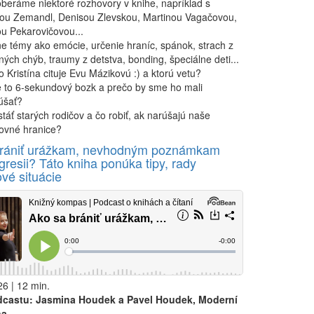
beráme niektoré rozhovory v knihe, napríklad s
ou Zemandl, Denisou Zlevskou, Martinou Vagačovou,
u Pekarovičovou...
e témy ako emócie, určenie hraníc, spánok, strach z
ných chýb, traumy z detstva, bonding, špeciálne deti...
 Kristína cituje Evu Mázikovú :) a ktorú vetu?
e to 6-sekundový bozk a prečo by sme ho mali
úšať?
táť starých rodičov a čo robiť, ak narúšajú naše
ovné hranice?
brániť urážkam, nevhodným poznámkam
gresii? Táto kniha ponúka tipy, rady
vé situácie
6 | 12 min.
dcastu: Jasmina Houdek a Pavel Houdek, Moderní
na