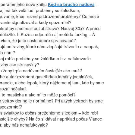
beráme jeho novú knihu
Keď sa brucho nadúva
–
aj má tak veľa ľudí problémy so žalúdkom,
kovanie, kŕče, rôzne pridružené problémy? Čo môže
vanie signalizovať a kedy spozornieť?
okrát by sme mali požuť stravu? Naozaj 30x? A prečo
 dôležité. L.Kužela odporúča aj metódu forking... A
 viem, že je to sústo dobre spracované?
tujú potraviny, ktoré nám zlepšujú trávenie a naopak,
ia nám?
aj robia problémy so žalúdkom tzv. nafukovacie
aviny ako strukoviny?
o ženy trpia nadúvaním častejšie ako muž?
he autor rozoberá gastritídu a ideálny jedálniček,
lerancie, alebo lepok, ktorý nájdeme aj tam, kde by sme
aozaj nečakali.
e to masticha a ako mi to môže pomôcť?
o vetrov denne je normálne? Pri akých vetroch by sme
 spozornieť?
s sviatkov to občas preženieme s jedlom – kde robí
astejšie chyby? Na čo si dávať napríklad počas Vianoc
r, aby nás nenafukovalo?