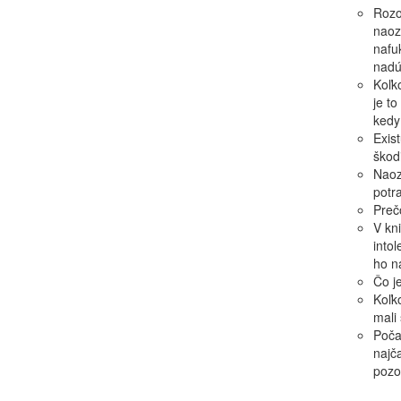
Rozo
naoz
nafu
nadú
Koľk
je to
kedy
Exis
škod
Naoz
potr
Preč
V kni
into
ho n
Čo j
Koľk
mali
Poča
najč
pozo