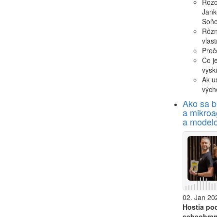
Rozo
Jank
Soňo
Rôzn
vlast
Prečo
Čo j
vysk
Ak us
vých
Ako sa 
a mikroa
a modelo
02. Jan 202
Hostia po
sebeobra