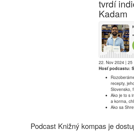
tvrdí in
Kadam
22. Nov 2024 | 25 
Hosť podcastu: 
Rozoberáme 
recepty, jeh
Slovensko, f
Ako je to s 
a korma, chl
Ako sa Shrey
Podcast Knižný kompas je dostup