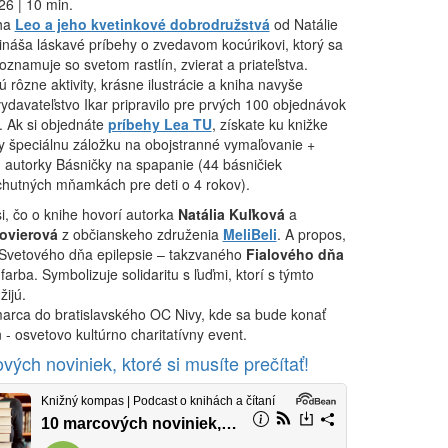
26 | 10 min.
iha
Leo a jeho kvetinkové dobrodružstvá
od Natálie
ináša láskavé príbehy o zvedavom kocúrikovi, ktorý sa
znamuje so svetom rastlín, zvierat a priateľstva.
 rôzne aktivity, krásne ilustrácie a kniha navyše
ydavateľstvo Ikar pripravilo pre prvých 100 objednávok
. Ak si objednáte
príbehy Lea TU
, získate ku knižke
y špeciálnu záložku na obojstranné vymaľovanie +
u autorky Básničky na spapanie (44 básničiek
chutných mňamkách pre deti o 4 rokov).
i, čo o knihe hovorí autorka
Natália Kuľková
a
ovierová
z občianskeho združenia
MeliBeli
. A propos,
vetového dňa epilepsie – takzvaného
Fialového dňa
 farba. Symbolizuje solidaritu s ľuďmi, ktorí s týmto
ijú.
marca do bratislavského OC Nivy, kde sa bude konať
 - osvetovo kultúrno charitatívny event.
ých noviniek, ktoré si musíte prečítať!