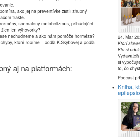
ovanie.
omína, ako jej na preventívke zistili zhubný
iacom trakte.
hormóny, spomalený metabolizmus, pribúdajúci
u žien len výhovorky?
strese nechudneme a ako nám pomôže horméza?
24. Mar 20
 chyby, ktoré robíme – podľa K.Skybovej a podľa
Ktorí slove
Kto si odni
Vydavateľst
si vypočujt
ný aj na platformách:
to, čo chys
Podcast pri
Kniha, k
epilepsi