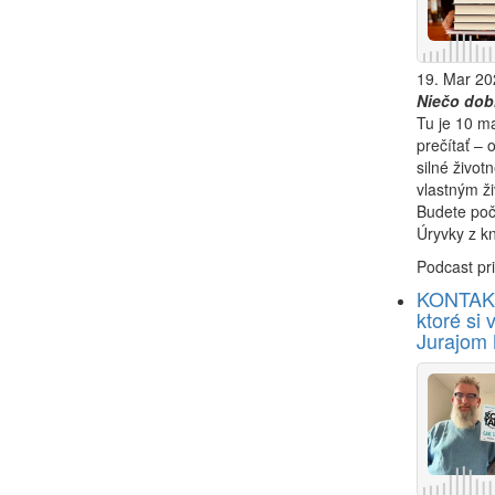
19. Mar 20
Niečo dobr
Tu je 10 ma
prečítať – 
silné život
vlastným ž
Budete poč
Úryvky z kn
Podcast pri
KONTAKT
ktoré si 
Jurajom