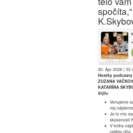
telo vám
spočíta,
K.Skybo
30. Apr 2026 | 32 
Hostky podcasty
ZUZANA VAČKOVÁ,
KATARÍNA SKYBOV
štýlu
Venujeme sa
nej nájdeme?
Je to mix o
skúseností 
V knihe náj
celého dňa. 