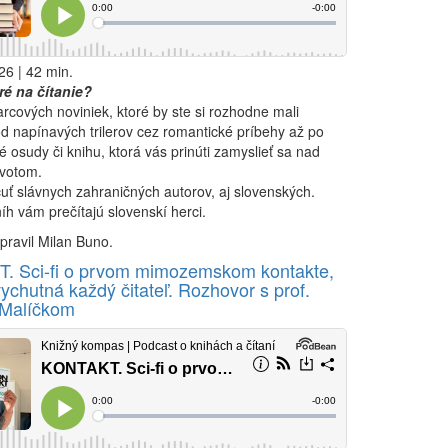
26 | 42 min.
é na čítanie?
rcových noviniek, ktoré by ste si rozhodne mali
od napínavých trilerov cez romantické príbehy až po
né osudy či knihu, ktorá vás prinúti zamyslieť sa nad
ivotom.
uť slávnych zahraničných autorov, aj slovenských.
íh vám prečítajú slovenskí herci.
pravil Milan Buno.
. Sci-fi o prvom mimozemskom kontakte,
vychutná každý čitateľ. Rozhovor s prof.
 Malíčkom