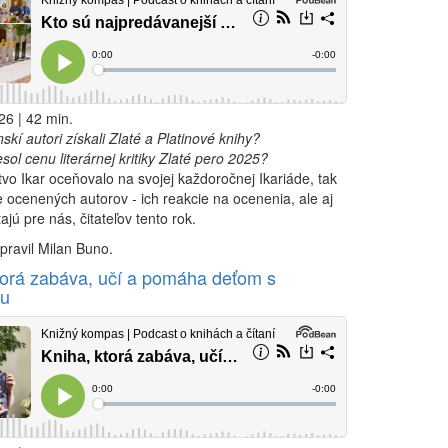
26 | 42 min.
nskí autori získali Zlaté a Platinové knihy?
esol cenu literárnej kritiky Zlaté pero 2025?
vo Ikar oceňovalo na svojej každoročnej Ikariáde, tak
e ocenených autorov - ich reakcie na ocenenia, ale aj
tajú pre nás, čitateľov tento rok.
pravil Milan Buno.
torá zabáva, učí a pomáha deťom s
ou