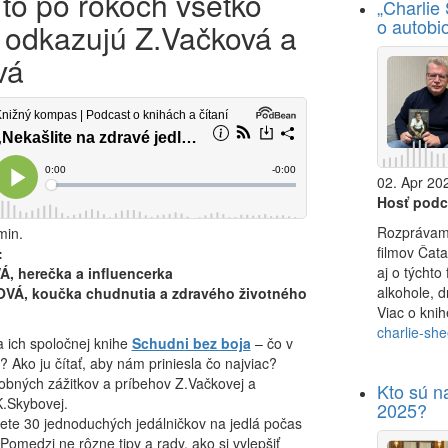
 to po rokoch všetko
„Charlie 
o autobio
“ odkazujú Z.Vačková a
vá
02. Apr 202
Hosť podc
Rozprávame
min.
filmov Čata
:
aj o týchto
 herečka a influencerka
alkohole, d
Á, koučka chudnutia a zdravého životného
Viac o kni
charlie-she
 ich spoločnej knihe
Schudni bez boja
– čo v
 Ako ju čítať, aby nám priniesla čo najviac?
sobných zážitkov a príbehov Z.Vačkovej a
Kto sú n
K.Skybovej.
2025?
dete 30 jednoduchých jedálničkov na jedlá počas
Pomedzi ne rôzne tipy a rady, ako si vylepšiť