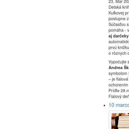
23. Mar 20
Detská kn
Kuľkovej pr
postupne zo
Súčasťou sú
pomáha - v
aj darčeky
automatick
prvú knižk
o rôznych 
Vypočujte s
Andrea Šk
symbolom S
– je fialová
ochorením ž
Príďte 28.
Fialový deň
10 marcov