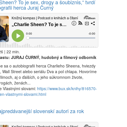
Sheen? To je sex, drogy a šoubiznis,“ tvrdí
grafii herca Juraj Čurný
6 | 22 min.
astu: JURAJ ČURNÝ, hudobný a filmový odborník
 sa o autobiografii herca Charlieho Sheena, hviezdy
, Wall Street alebo seriálu Dva a pol chlapa. Hovoríme
 filmoch, aj o ďalších, o jeho súkromnom živote,
rogách, ženách...
he Vlastnými slovami:
https://www.bux.sk/knihy/816570-
en-vlastnymi-slovami.html
ajpredávanejší slovenskí autori za rok