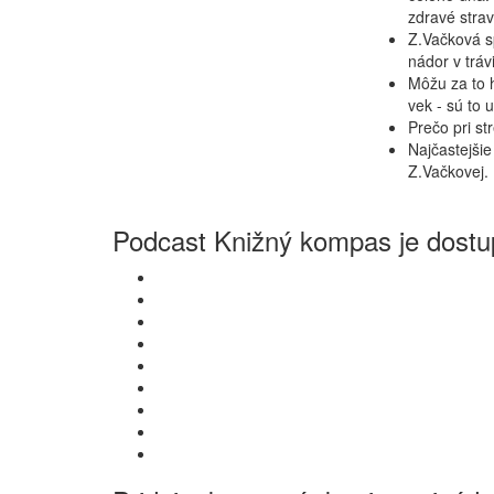
zdravé strav
Z.Vačková sp
nádor v tráv
Môžu za to 
vek - sú to 
Prečo pri 
Najčastejšie
Z.Vačkovej.
Podcast Knižný kompas je dostup