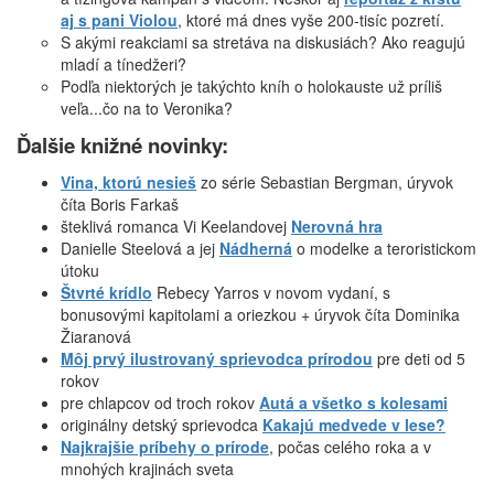
aj s pani Violou
, ktoré má dnes vyše 200-tisíc pozretí.
S akými reakciami sa stretáva na diskusiách? Ako reagujú
mladí a tínedžeri?
Podľa niektorých je takýchto kníh o holokauste už príliš
veľa...čo na to Veronika?
Ďalšie knižné novinky:
Vina, ktorú nesieš
zo série Sebastian Bergman, úryvok
číta Boris Farkaš
šteklivá romanca Vi Keelandovej
Nerovná hra
Danielle Steelová a jej
Nádherná
o modelke a teroristickom
útoku
Štvrté krídlo
Rebecy Yarros v novom vydaní, s
bonusovými kapitolami a oriezkou + úryvok číta Dominika
Žiaranová
Môj prvý ilustrovaný sprievodca prírodou
pre deti od 5
rokov
pre chlapcov od troch rokov
Autá a všetko s kolesami
originálny detský sprievodca
Kakajú medvede v lese?
Najkrajšie príbehy o prírode
, počas celého roka a v
mnohých krajinách sveta