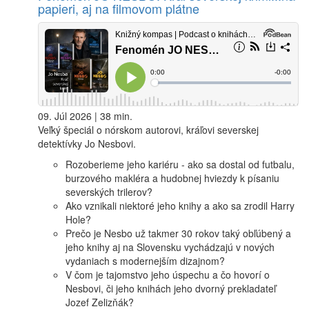
papieri, aj na filmovom plátne
09. Júl 2026 | 38 min.
Veľký špeciál o nórskom autorovi, kráľovi severskej
detektívky Jo Nesbovi.
Rozoberieme jeho kariéru - ako sa dostal od futbalu,
burzového makléra a hudobnej hviezdy k písaniu
severských trilerov?
Ako vznikali niektoré jeho knihy a ako sa zrodil Harry
Hole?
Prečo je Nesbo už takmer 30 rokov taký obľúbený a
jeho knihy aj na Slovensku vychádzajú v nových
vydaniach s modernejším dizajnom?
V čom je tajomstvo jeho úspechu a čo hovorí o
Nesbovi, či jeho knihách jeho dvorný prekladateľ
Jozef Zelizňák?