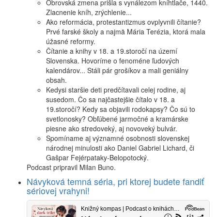
Obrovská zmena prišla s vynálezom kníhtlače, 1440.
Zlacnenie kníh, zrýchlenie...
Ako reformácia, protestantizmus ovplyvnili čítanie?
Prvé farské školy a najmä Mária Terézia, ktorá mala
úžasné reformy.
Čítanie a knihy v 18. a 19.storočí na území
Slovenska. Hovoríme o fenoméne ľudových
kalendárov... Stáli pár grošíkov a mali geniálny
obsah.
Kedysi staršie deti predčítavali celej rodine, aj
susedom. Čo sa najčastejšie čítalo v 18. a
19.storočí? Kedy sa objavili rodokapsy? Čo sú to
svetlonosky? Obľúbené jarmočné a kramárske
piesne ako stredoveký, aj novoveký bulvár.
Spomíname aj významné osobnosti slovenskej
národnej minulosti ako Daniel Gabriel Lichard, či
Gašpar Fejérpataky-Belopotocký.
Podcast pripravil Milan Buno.
Návyková temná séria, pri ktorej budete fandiť
sériovej vrahyni!