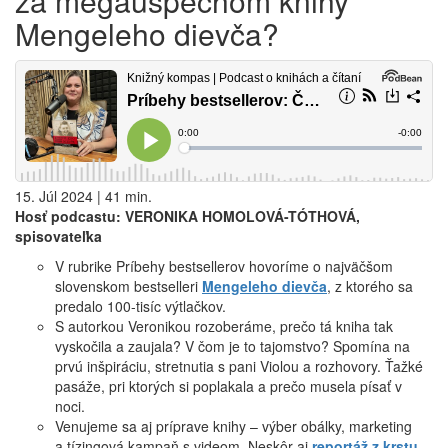
za megaúspechom knihy
Mengeleho dievča?
15. Júl 2024 | 41 min.
Hosť podcastu: VERONIKA HOMOLOVÁ-TÓTHOVÁ,
spisovateľka
V rubrike Príbehy bestsellerov hovoríme o najväčšom
slovenskom bestselleri
Mengeleho dievča
, z ktorého sa
predalo 100-tisíc výtlačkov.
S autorkou Veronikou rozoberáme, prečo tá kniha tak
vyskočila a zaujala? V čom je to tajomstvo? Spomína na
prvú inšpiráciu, stretnutia s pani Violou a rozhovory. Ťažké
pasáže, pri ktorých si poplakala a prečo musela písať v
noci.
Venujeme sa aj príprave knihy – výber obálky, marketing
a tízingová kampaň s videom. Neskôr aj
reportáž z krstu