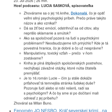
23. Júl 2026 | 26 min.
Hosť podcastu: LUCIA SASKOVÁ, spisovateľka
Zhovárame sa o jej 16.knihe,
Dokonalá
, čo je opäť
veľmi silný psychologický príbeh. Prečo práve takýto
názov a ako vznikal?
Dá sa žiť bez emócií, odstrihnúť sa od citov, aby
neprišlo sklamanie a smútok?
Ako sa spoločnosť pozerá na ľudí s psychickými
problémami? Neodsudzujeme ich prirýchlo? Kde je tá
povestná hranica, čo je dobré a čo už nesprávne?
Manipulatívny, toxický vzťah – prečo v ňom
zostávame?
Kniha je plná štipľavých spoločenských postrehov,
nechýbajú závažné otázky, ktoré nútia čitateľa
premýšľať.
Je to 16.román Lucie – čím ju stále dokáže
priťahovať tá temnejšia stránka ľudskej duše?
Pozoruje ľudí alebo si robí rešerš, radí sa
s psychológmi? A čo by sme si po dočítaní mali
odniesť z jej príbehu?
Zhováral sa Milan Buno.
Fenomén JO NESBO. Kráľ severskej krimi...na