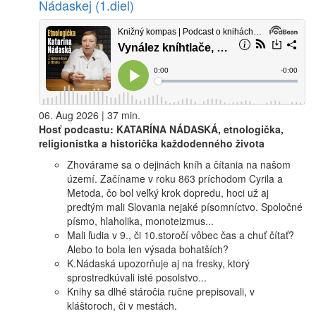
Nádaskej (1.diel)
06. Aug 2026 | 37 min.
Hosť podcastu: KATARÍNA NÁDASKÁ, etnologička,
religionistka a historička každodenného života
Zhovárame sa o dejinách kníh a čítania na našom
území. Začíname v roku 863 príchodom Cyrila a
Metoda, čo bol veľký krok dopredu, hoci už aj
predtým mali Slovania nejaké písomníctvo. Spoločné
písmo, hlaholika, monoteizmus...
Mali ľudia v 9., či 10.storočí vôbec čas a chuť čítať?
Alebo to bola len výsada bohatších?
K.Nádaská upozorňuje aj na fresky, ktorý
sprostredkúvali isté posolstvo...
Knihy sa dlhé stáročia ručne prepisovali, v
kláštoroch, či v mestách.