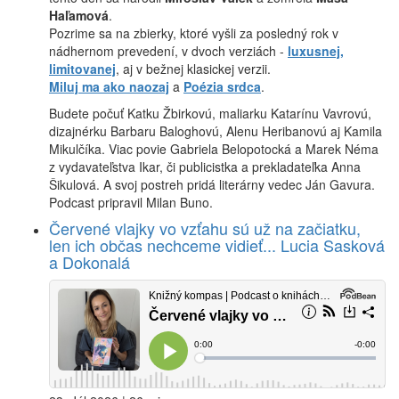
Haľamová
.
Pozrime sa na zbierky, ktoré vyšli za posledný rok v
nádhernom prevedení, v dvoch verziách -
luxusnej,
limitovanej
, aj v bežnej klasickej verzii.
Miluj ma ako naozaj
a
Poézia srdca
.
Budete počuť Katku Žbirkovú, maliarku Katarínu Vavrovú,
dizajnérku Barbaru Baloghovú, Alenu Heribanovú aj Kamila
Mikulčíka. Viac povie Gabriela Belopotocká a Marek Néma
z vydavateľstva Ikar, či publicistka a prekladateľka Anna
Šikulová. A svoj postreh pridá literárny vedec Ján Gavura.
Podcast pripravil Milan Buno.
Červené vlajky vo vzťahu sú už na začiatku,
len ich občas nechceme vidieť... Lucia Sasková
a Dokonalá