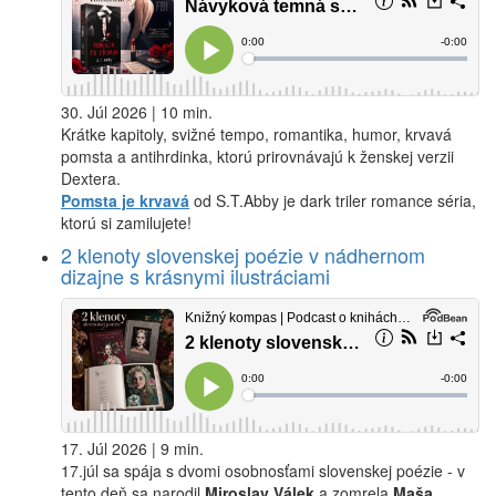
30. Júl 2026 | 10 min.
Krátke kapitoly, svižné tempo, romantika, humor, krvavá
pomsta a antihrdinka, ktorú prirovnávajú k ženskej verzii
Dextera.
Pomsta je krvavá
od S.T.Abby je dark triler romance séria,
ktorú si zamilujete!
2 klenoty slovenskej poézie v nádhernom
dizajne s krásnymi ilustráciami
17. Júl 2026 | 9 min.
17.júl sa spája s dvomi osobnosťami slovenskej poézie - v
tento deň sa narodil
Miroslav Válek
a zomrela
Maša