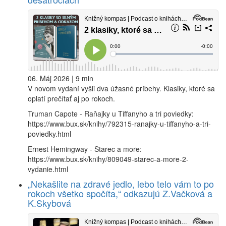
06. Máj 2026 | 9 min
V novom vydaní vyšli dva úžasné príbehy. Klasiky, ktoré sa
oplatí prečítať aj po rokoch.
Truman Capote - Raňajky u Tiffanyho a tri poviedky:
https://www.bux.sk/knihy/792315-ranajky-u-tiffanyho-a-tri-
poviedky.html
Ernest Hemingway - Starec a more:
https://www.bux.sk/knihy/809049-starec-a-more-2-
vydanie.html
„Nekašlite na zdravé jedlo, lebo telo vám to po
rokoch všetko spočíta,“ odkazujú Z.Vačková a
K.Skybová