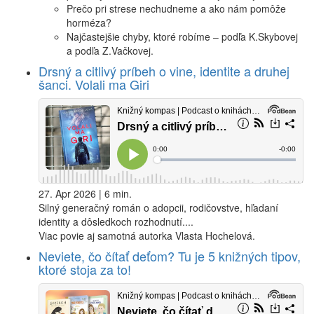
Prečo pri strese nechudneme a ako nám pomôže
horméza?
Najčastejšie chyby, ktoré robíme – podľa K.Skybovej
a podľa Z.Vačkovej.
Drsný a citlivý príbeh o vine, identite a druhej
šanci. Volali ma Giri
27. Apr 2026 | 6 min.
Silný generačný román o adopcii, rodičovstve, hľadaní
identity a dôsledkoch rozhodnutí....
Viac povie aj samotná autorka Vlasta Hochelová.
Neviete, čo čítať deťom? Tu je 5 knižných tipov,
ktoré stoja za to!