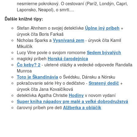
nesmierne pokrokový. O cestovaní (Paríž, Londýn, Capri,
Laponsko, Neapol), o smrti....
Ďalšie knižné tipy:
Stefan Ahnhem o svojej detektívke
Úplne iný príbeh
+
úryvok číta Boris Farkaš
Nicholas Sparks a
Vysnívaná zem
- úryvok číta Kamil
Mikulčík
Lucy Vine povie o svojom romcome
Sedem bývalých
magický príbeh
Horská čarodejnica
Čo keby? 2
- uletené otázky a vedecké odpovede Randalla
Munroa
Toto je Škandinávia
o Švédsku, Dánsku a Nórsku
pokračovanie série Hry o dedičstvo -
Stratený dedič
+
úryvok číta Jana Kovalčíková
detektívka Agatha Christie
Hodiny
v novom vydaní
Super kniha nápadov pre malé a veľké dobrodružstvá
čarovný príbeh pre deti
Alžbetka a obláčik