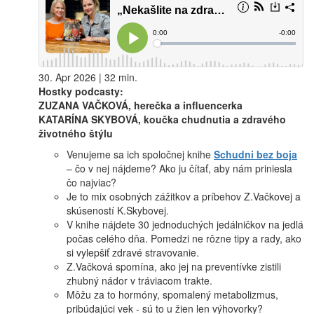
30. Apr 2026 | 32 min.
Hostky podcasty:
ZUZANA VAČKOVÁ, herečka a influencerka
KATARÍNA SKYBOVÁ, koučka chudnutia a zdravého
životného štýlu
Venujeme sa ich spoločnej knihe
Schudni bez boja
– čo v nej nájdeme? Ako ju čítať, aby nám priniesla
čo najviac?
Je to mix osobných zážitkov a príbehov Z.Vačkovej a
skúseností K.Skybovej.
V knihe nájdete 30 jednoduchých jedálničkov na jedlá
počas celého dňa. Pomedzi ne rôzne tipy a rady, ako
si vylepšiť zdravé stravovanie.
Z.Vačková spomína, ako jej na preventívke zistili
zhubný nádor v tráviacom trakte.
Môžu za to hormóny, spomalený metabolizmus,
pribúdajúci vek - sú to u žien len výhovorky?