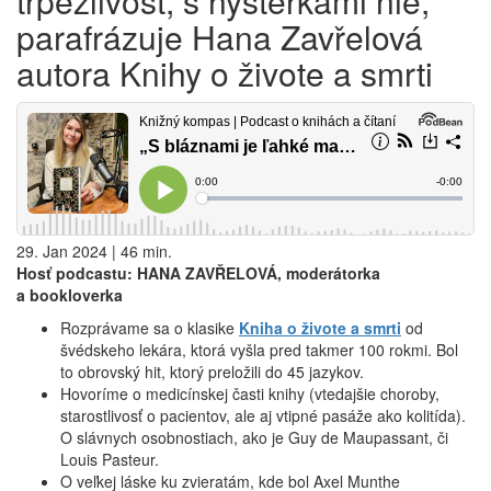
trpezlivosť, s hysterkami nie,“
parafrázuje Hana Zavřelová
autora Knihy o živote a smrti
29. Jan 2024 | 46 min.
Hosť podcastu: HANA ZAVŘELOVÁ, moderátorka
a bookloverka
Rozprávame sa o klasike
Kniha o živote a smrti
od
švédskeho lekára, ktorá vyšla pred takmer 100 rokmi. Bol
to obrovský hit, ktorý preložili do 45 jazykov.
Hovoríme o medicínskej časti knihy (vtedajšie choroby,
starostlivosť o pacientov, ale aj vtipné pasáže ako kolitída).
O slávnych osobnostiach, ako je Guy de Maupassant, či
Louis Pasteur.
O veľkej láske ku zvieratám, kde bol Axel Munthe