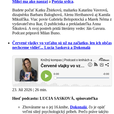
Miluj ma ako naozaj
a
Poézia srdca
.
Budete počuť Katku Žbirkovú, maliarku Katarínu Vavrovú,
dizajnérku Barbaru Baloghovú, Alenu Heribanovú aj Kamila
Mikulčíka. Viac povie Gabriela Belopotocká a Marek Néma z
vydavateľstva Ikar, či publicistka a prekladateľka Anna
Šikulová. A svoj postreh pridá literárny vedec Ján Gavura.
Podcast pripravil Milan Buno.
Červené vlajky vo vzťahu sú už na začiatku, len ich občas
nechceme vidieť... Lucia Sasková a Dokonalá
23. Júl 2026 | 26 min.
Hosť podcastu: LUCIA SASKOVÁ, spisovateľka
Zhovárame sa o jej 16.knihe,
Dokonalá
, čo je opäť
veľmi silný psychologický príbeh. Prečo práve takýto