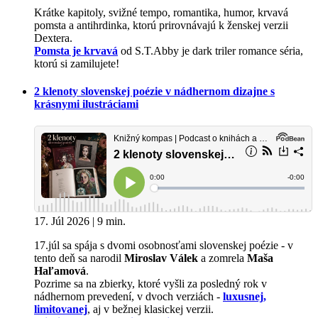
Krátke kapitoly, svižné tempo, romantika, humor, krvavá
pomsta a antihrdinka, ktorú prirovnávajú k ženskej verzii
Dextera.
Pomsta je krvavá
od S.T.Abby je dark triler romance séria,
ktorú si zamilujete!
2 klenoty slovenskej poézie v nádhernom dizajne s
krásnymi ilustráciami
17. Júl 2026 | 9 min.
17.júl sa spája s dvomi osobnosťami slovenskej poézie - v
tento deň sa narodil
Miroslav Válek
a zomrela
Maša
Haľamová
.
Pozrime sa na zbierky, ktoré vyšli za posledný rok v
nádhernom prevedení, v dvoch verziách -
luxusnej,
limitovanej
, aj v bežnej klasickej verzii.