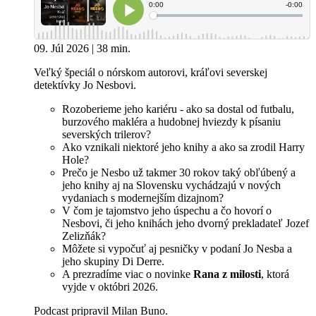
09. Júl 2026 | 38 min.
Veľký špeciál o nórskom autorovi, kráľovi severskej
detektívky Jo Nesbovi.
Rozoberieme jeho kariéru - ako sa dostal od futbalu,
burzového makléra a hudobnej hviezdy k písaniu
severských trilerov?
Ako vznikali niektoré jeho knihy a ako sa zrodil Harry
Hole?
Prečo je Nesbo už takmer 30 rokov taký obľúbený a
jeho knihy aj na Slovensku vychádzajú v nových
vydaniach s modernejším dizajnom?
V čom je tajomstvo jeho úspechu a čo hovorí o
Nesbovi, či jeho knihách jeho dvorný prekladateľ Jozef
Zelizňák?
Môžete si vypočuť aj pesničky v podaní Jo Nesba a
jeho skupiny Di Derre.
A prezradíme viac o novinke
Rana z milosti
, ktorá
vyjde v októbri 2026.
Podcast pripravil Milan Buno.