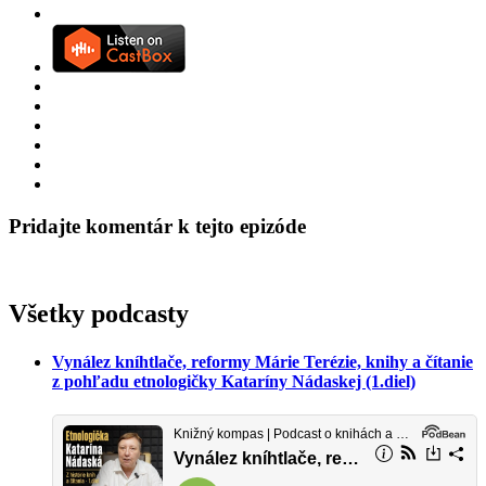
Pridajte komentár k tejto epizóde
Všetky podcasty
Vynález kníhtlače, reformy Márie Terézie, knihy a čítanie
z pohľadu etnologičky Kataríny Nádaskej (1.diel)