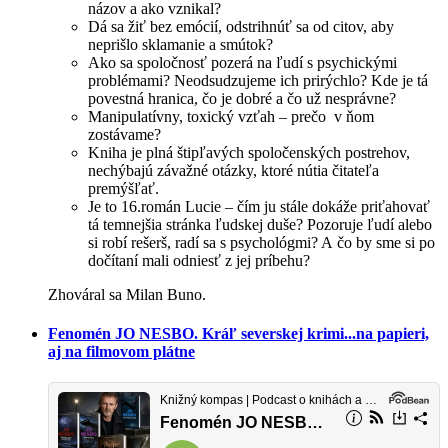
názov a ako vznikal?
Dá sa žiť bez emócií, odstrihnúť sa od citov, aby
neprišlo sklamanie a smútok?
Ako sa spoločnosť pozerá na ľudí s psychickými
problémami? Neodsudzujeme ich prirýchlo? Kde je tá
povestná hranica, čo je dobré a čo už nesprávne?
Manipulatívny, toxický vzťah – prečo v ňom
zostávame?
Kniha je plná štipľavých spoločenských postrehov,
nechýbajú závažné otázky, ktoré nútia čitateľa
premýšľať.
Je to 16.román Lucie – čím ju stále dokáže priťahovať
tá temnejšia stránka ľudskej duše? Pozoruje ľudí alebo
si robí rešerš, radí sa s psychológmi? A čo by sme si po
dočítaní mali odniesť z jej príbehu?
Zhováral sa Milan Buno.
Fenomén JO NESBO. Kráľ severskej krimi...na papieri,
aj na filmovom plátne