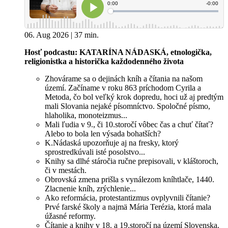
06. Aug 2026 | 37 min.
Hosť podcastu: KATARÍNA NÁDASKÁ, etnologička,
religionistka a historička každodenného života
Zhovárame sa o dejinách kníh a čítania na našom
území. Začíname v roku 863 príchodom Cyrila a
Metoda, čo bol veľký krok dopredu, hoci už aj predtým
mali Slovania nejaké písomníctvo. Spoločné písmo,
hlaholika, monoteizmus...
Mali ľudia v 9., či 10.storočí vôbec čas a chuť čítať?
Alebo to bola len výsada bohatších?
K.Nádaská upozorňuje aj na fresky, ktorý
sprostredkúvali isté posolstvo...
Knihy sa dlhé stáročia ručne prepisovali, v kláštoroch,
či v mestách.
Obrovská zmena prišla s vynálezom kníhtlače, 1440.
Zlacnenie kníh, zrýchlenie...
Ako reformácia, protestantizmus ovplyvnili čítanie?
Prvé farské školy a najmä Mária Terézia, ktorá mala
úžasné reformy.
Čítanie a knihy v 18. a 19.storočí na území Slovenska.