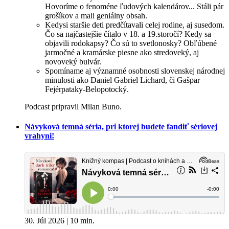
Hovoríme o fenoméne ľudových kalendárov... Stáli pár
grošíkov a mali geniálny obsah.
Kedysi staršie deti predčítavali celej rodine, aj susedom.
Čo sa najčastejšie čítalo v 18. a 19.storočí? Kedy sa
objavili rodokapsy? Čo sú to svetlonosky? Obľúbené
jarmočné a kramárske piesne ako stredoveký, aj
novoveký bulvár.
Spomíname aj významné osobnosti slovenskej národnej
minulosti ako Daniel Gabriel Lichard, či Gašpar
Fejérpataky-Belopotocký.
Podcast pripravil Milan Buno.
Návyková temná séria, pri ktorej budete fandiť sériovej
vrahyni!
30. Júl 2026 | 10 min.