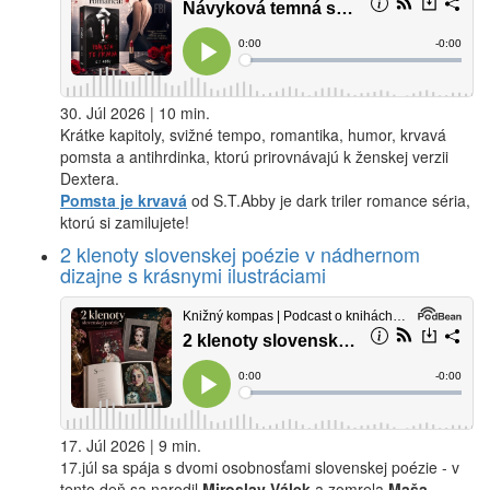
30. Júl 2026 | 10 min.
Krátke kapitoly, svižné tempo, romantika, humor, krvavá
pomsta a antihrdinka, ktorú prirovnávajú k ženskej verzii
Dextera.
Pomsta je krvavá
od S.T.Abby je dark triler romance séria,
ktorú si zamilujete!
2 klenoty slovenskej poézie v nádhernom
dizajne s krásnymi ilustráciami
17. Júl 2026 | 9 min.
17.júl sa spája s dvomi osobnosťami slovenskej poézie - v
tento deň sa narodil
Miroslav Válek
a zomrela
Maša