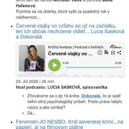
Haľamová
.
Pozrime sa na zbierky, ktoré vyšli za posledný rok v
nádhernom...
Červené vlajky vo vzťahu sú už na začiatku,
len ich občas nechceme vidieť... Lucia Sasková
a Dokonalá
23. Júl 2026 | 26 min.
Hosť podcastu: LUCIA SASKOVÁ, spisovateľka
Zhovárame sa o jej 16.knihe,
Dokonalá
, čo je opäť
veľmi silný psychologický príbeh. Prečo práve takýto
názov a ako vznikal?
Dá...
Fenomén JO NESBO. Kráľ severskej krimi...na
papieri, aj na filmovom plátne