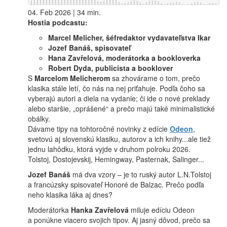
04. Feb 2026 | 34 min.
Hostia podcastu:
Marcel Melicher, šéfredaktor vydavateľstva Ikar
Jozef Banáš, spisovateľ
Hana Zavřelová, moderátorka a bookloverka
Robert Dyda, publicista a booklover
S
Marcelom Melicherom
sa zhovárame o tom, prečo
klasika stále letí, čo nás na nej priťahuje. Podľa čoho sa
vyberajú autori a diela na vydanie; či ide o nové preklady
alebo staršie, „oprášené“ a prečo majú také minimalistické
obálky.
Dávame tipy na tohtoročné novinky z edície
Odeon
,
svetovú aj slovenskú klasiku, autorov a ich knihy...ale tiež
jednu lahôdku, ktorá vyjde v druhom polroku 2026.
Tolstoj, Dostojevskij, Hemingway, Pasternak, Salinger...
Jozef Banáš
má dva vzory – je to ruský autor L.N.Tolstoj
a francúzsky spisovateľ Honoré de Balzac. Prečo podľa
neho klasika láka aj dnes?
Moderátorka
Hanka Zavřelová
miluje edíciu Odeon
a ponúkne viacero svojich tipov. Aj jasný dôvod, prečo sa