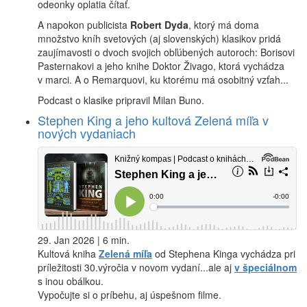
odeonky oplatia čítať.
A napokon publicista
Robert Dyda
, ktorý má doma
množstvo kníh svetových (aj slovenských) klasikov pridá
zaujímavosti o dvoch svojich obľúbených autoroch: Borisovi
Pasternakovi a jeho knihe Doktor Živago, ktorá vychádza
v marci. A o Remarquovi, ku ktorému má osobitný vzťah...
Podcast o klasike pripravil Milan Buno.
Stephen King a jeho kultová Zelená míľa v
nových vydaniach
29. Jan 2026 | 6 min.
Kultová kniha
Zelená míľa
od Stephena Kinga vychádza pri
príležitosti 30.výročia v novom vydaní...ale aj
v špeciálnom
s inou obálkou.
Vypočujte si o príbehu, aj úspešnom filme.