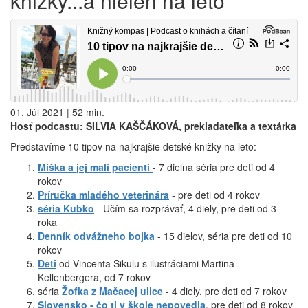
knižky...a nielen na leto
01. Júl 2021 | 52 min.
Hosť podcastu: SILVIA KAŠČÁKOVÁ, prekladateľka a textárka
Predstavíme 10 tipov na najkrajšie detské knižky na leto:
Miška a jej malí pacienti
- 7 dielna séria pre deti od 4
rokov
Príručka mladého veterinára
- pre deti od 4 rokov
séria Kubko
- Učím sa rozprávať, 4 diely, pre deti od 3
roka
Denník odvážneho bojka
- 15 dielov, séria pre deti od 10
rokov
Deti
od Vincenta Šikulu s ilustráciami Martina
Kellenbergera, od 7 rokov
séria
Žofka z Mačacej ulice
- 4 diely, pre deti od 7 rokov
Slovensko - čo ti v škole nepovedia
, pre deti od 8 rokov