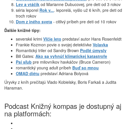
Lev a vtáčik
od Marianne Dubucovej, pre deti od 3 rokov
séria leporel
Rok v...
. leporelá, vyšlo už 6 kníh, pre deti od
troch rokov
Dom z iného sveta
- citlivý príbeh pre deti od 10 rokov
Ďalšie knižné tipy:
severské krimi
Vlčie leto
predstaví autor Hans Rosenfeldt
Frankie Kozmon povie o svojej detektívke
Volavka
Romantický triler od Sandry Brown
Podlé úmysly
Bill Gates:
Ako sa vyhnúť klimatickej katastrofe
Psí sľub
pre milovníkov havkáčov (Bruce Cameron)
romantický young adult príbeh
Buď so mnou
OMAD diétu
predstaví Adriana Bolyová
Úryvky z kníh prečítajú Vlado Kobielsky, Boris Farkaš a Judita
Hansman.
Podcast Knižný kompas je dostupný aj
na platformách: