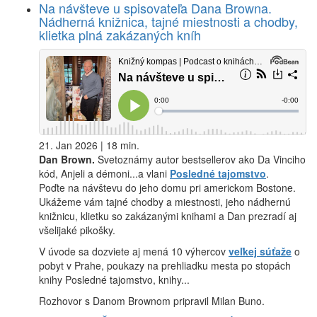
Na návšteve u spisovateľa Dana Browna.
Nádherná knižnica, tajné miestnosti a chodby,
klietka plná zakázaných kníh
21. Jan 2026 | 18 min.
Dan Brown.
Svetoznámy autor bestsellerov ako Da Vinciho
kód, Anjeli a démoni...a vlani
Posledné tajomstvo
.
Poďte na návštevu do jeho domu pri americkom Bostone.
Ukážeme vám tajné chodby a miestnosti, jeho nádhernú
knižnicu, klietku so zakázanými knihami a Dan prezradí aj
všelijaké pikošky.
V úvode sa dozviete aj mená 10 výhercov
veľkej súťaže
o
pobyt v Prahe, poukazy na prehliadku mesta po stopách
knihy Posledné tajomstvo, knihy...
Rozhovor s Danom Brownom pripravil Milan Buno.