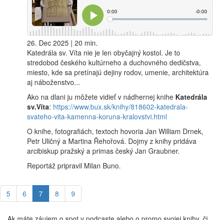
26. Dec 2025 | 20 min.
Katedrála sv. Víta nie je len obyčajný kostol. Je to
stredobod českého kultúrneho a duchovného dedičstva,
miesto, kde sa pretínajú dejiny rodov, umenie, architektúra
aj náboženstvo...
Ako na dlani ju môžete vidieť v nádhernej knihe
Katedrála
sv.Víta
:
https://www.bux.sk/knihy/818602-katedrala-
svateho-vita-kamenna-koruna-kralovstvi.html
O knihe, fotografiách, textoch hovoria Jan William Drnek,
Petr Uličný a Martina Řehořová. Dojmy z knihy pridáva
arcibiskup pražský a primas český Jan Graubner.
Reportáž pripravil Milan Buno.
5
6
7
8
9
Ak máte záujem o spot v podcaste alebo o promo svojej knihy, či