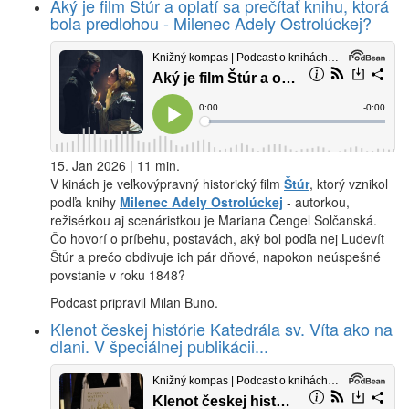
Aký je film Štúr a oplatí sa prečítať knihu, ktorá
bola predlohou - Milenec Adely Ostrolúckej?
15. Jan 2026 | 11 min.
V kinách je veľkovýpravný historický film
Štúr
, ktorý vznikol
podľa knihy
Milenec Adely Ostrolúckej
- autorkou,
režisérkou aj scenáristkou je Mariana Čengel Solčanská.
Čo hovorí o príbehu, postavách, aký bol podľa nej Ludevít
Štúr a prečo obdivuje ich pár dňové, napokon neúspešné
povstanie v roku 1848?
Podcast pripravil Milan Buno.
Klenot českej histórie Katedrála sv. Víta ako na
dlani. V špeciálnej publikácii...