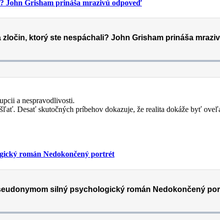
hali? John Grisham prináša mrazivú odpoveď
upcii a nespravodlivosti.
ľať. Desať skutočných príbehov dokazuje, že realita dokáže byť oveľa
ogický román Nedokončený portrét