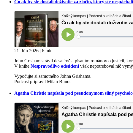
Čo ak by ste dostali doživotie za zločin, ktorý ste nespác
21. Jún 2026 | 6 min.
John Grisham strávil desaťročia písaním románov o justícii, kor
V knihe
Nespravodlivo odsúdení
však nepotreboval nič vymýš
Vypočujte si samotného Johna Grishama.
Podcast pripravil Milan Buno.
Agatha Christie napísala pod pseudonymom silný psychol