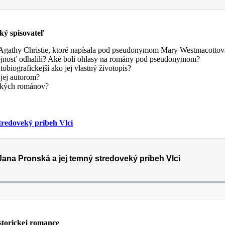
ý spisovateľ
Agathy Christie, ktoré napísala pod pseudonymom Mary Westmacotto
erejnosť odhalili? Aké boli ohlasy na romány pod pseudonymom?
biografickejší ako jej vlastný životopis?
 jej autorom?
ických románov?
tredoveký príbeh Vlci
torickej romance