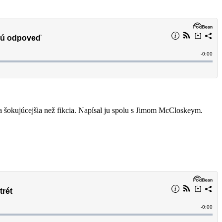
 šokujúcejšia než fikcia. Napísal ju spolu s Jimom McCloskeym.