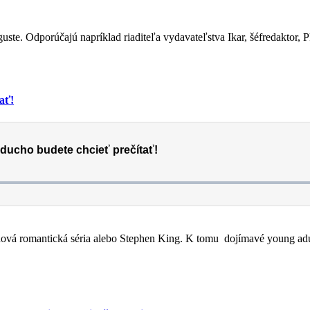
uguste. Odporúčajú napríklad riaditeľa vydavateľstva Ikar, šéfredaktor,
ať!
aj nová romantická séria alebo Stephen King. K tomu dojímavé young a