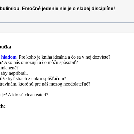
oučka
 hladom
. Pre koho je kniha ideálna a čo sa v nej dozviete?
? Ako nás ohrozujú a čo môžu spôsobiť?
odmienené?
 aby nepribrali.
môže byť strach z cukru spúšťačom?
travinám, ktoré sú pre náš mozog neodolateľné?
e? A kto sú clean eateri?
ch: