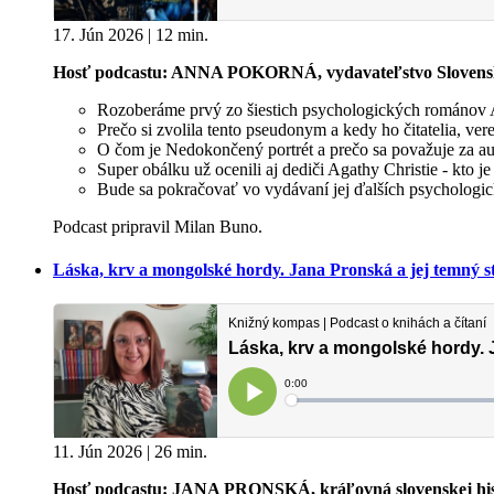
17. Jún 2026 | 12 min.
Hosť podcastu: ANNA POKORNÁ, vydavateľstvo Slovensk
Rozoberáme prvý zo šiestich psychologických románov 
Prečo si zvolila tento pseudonym a kedy ho čitatelia, v
O čom je Nedokončený portrét a prečo sa považuje za auto
Super obálku už ocenili aj dediči Agathy Christie - kto je
Bude sa pokračovať vo vydávaní jej ďalších psycholog
Podcast pripravil Milan Buno.
Láska, krv a mongolské hordy. Jana Pronská a jej temný s
11. Jún 2026 | 26 min.
Hosť podcastu: JANA PRONSKÁ, kráľovná slovenskej his