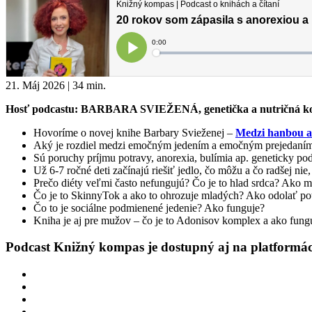
21. Máj 2026 | 34 min.
Hosť podcastu: BARBARA SVIEŽENÁ, genetička a nutričná k
Hovoríme o novej knihe Barbary Svieženej –
Medzi hanbou a
Aký je rozdiel medzi emočným jedením a emočným prejedaním
Sú poruchy príjmu potravy, anorexia, bulímia ap. geneticky p
Už 6-7 ročné deti začínajú riešiť jedlo, čo môžu a čo radšej nie,
Prečo diéty veľmi často nefungujú? Čo je to hlad srdca? Ako 
Čo je to SkinnyTok a ako to ohrozuje mladých? Ako odolať po
Čo to je sociálne podmienené jedenie? Ako funguje?
Kniha je aj pre mužov – čo je to Adonisov komplex a ako funguj
Podcast Knižný kompas je dostupný aj na platformá