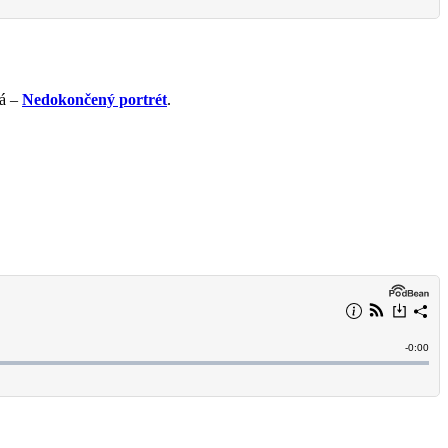
vá –
Nedokončený portrét
.