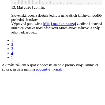
13. Máj 2026 | 20 min.
Slovenská poézia dostala jednu z najkrajších knižných podôb
posledných rokov.
Výpravná publikácia
Miluj ma ako naozaj
z edície Luxusná
knižnica vzdáva hold básnikovi Miroslavovi Válkovi a spája
jeho nadčasové...
1
2
3
4
5
Ak máte záujem o spot v podcaste alebo o promo svojej knihy, či
autora, napíšte nám na
podcasty@ikar.sk