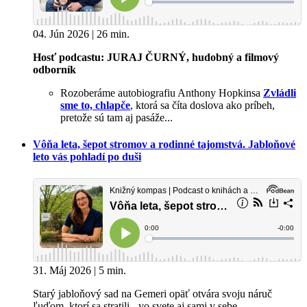
04. Jún 2026 | 26 min.
Hosť podcastu: JURAJ ČURNÝ, hudobný a filmový
odborník
Rozoberáme autobiografiu Anthony Hopkinsa
Zvládli
sme to, chlapče
, ktorá sa číta doslova ako príbeh,
pretože sú tam aj pasáže...
Vôňa leta, šepot stromov a rodinné tajomstvá. Jabloňové
leto vás pohladí po duši
31. Máj 2026 | 5 min.
Starý jabloňový sad na Gemeri opäť otvára svoju náruč
ľuďom, ktorí sa stratili - vo svete aj sami v sebe.