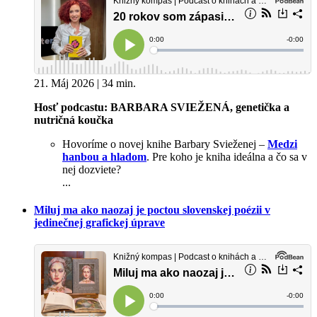
21. Máj 2026 | 34 min.
Hosť podcastu: BARBARA SVIEŽENÁ, genetička a
nutričná koučka
Hovoríme o novej knihe Barbary Svieženej –
Medzi
hanbou a hladom
. Pre koho je kniha ideálna a čo sa v
nej dozviete?
...
Miluj ma ako naozaj je poctou slovenskej poézii v
jedinečnej grafickej úprave