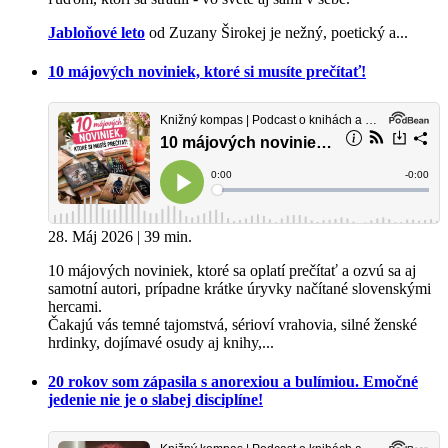
Jabloňové leto
od Zuzany Širokej je nežný, poetický a...
10 májových noviniek, ktoré si musíte prečítať!
28. Máj 2026 | 39 min.
10 májových noviniek, ktoré sa oplatí prečítať a ozvú sa aj
samotní autori, prípadne krátke úryvky načítané slovenskými
hercami.
Čakajú vás temné tajomstvá, sérioví vrahovia, silné ženské
hrdinky, dojímavé osudy aj knihy,...
20 rokov som zápasila s anorexiou a bulímiou. Emočné
jedenie nie je o slabej disciplíne!