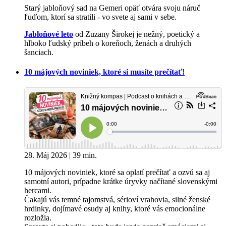
Starý jabloňový sad na Gemeri opäť otvára svoju náruč
ľuďom, ktorí sa stratili - vo svete aj sami v sebe.
Jabloňové leto
od Zuzany Širokej je nežný, poetický a
hlboko ľudský príbeh o koreňoch, ženách a druhých
šanciach.
10 májových noviniek, ktoré si musíte prečítať!
28. Máj 2026 | 39 min.
10 májových noviniek, ktoré sa oplatí prečítať a ozvú sa aj
samotní autori, prípadne krátke úryvky načítané slovenskými
hercami.
Čakajú vás temné tajomstvá, sérioví vrahovia, silné ženské
hrdinky, dojímavé osudy aj knihy, ktoré vás emocionálne
rozložia.