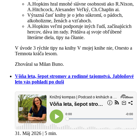
A.Hopkins hral mnohé slávne osobnosti ako R.Nixon,
A.Hitchcock, Alexander Veľký, Ch.Chaplin ai.
Výrazná časť knihy je o jeho súkromí, o pádoch,
alkoholizme, ženách a vzťahoch.
A.Hopkins veľmi podporuje iných ľudí, začínajúcich
hercov, dáva im rady. Pridáva aj svoje obľúbené
literárne diela, tipy na čítanie.
V úvode 3 rýchle tipy na knihy V mojej knihe nie, Onesto a
Temnota kráča lesom.
Zhováral sa Milan Buno.
Vôňa leta, šepot stromov a rodinné tajomstvá. Jabloňové
leto vás pohladí po duši
31. Máj 2026 | 5 min.