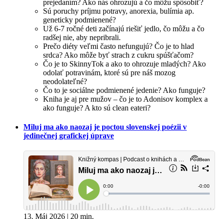
prejedaním? Ako nás ohrozujú a čo môžu spôsobiť?
Sú poruchy príjmu potravy, anorexia, bulímia ap.
geneticky podmienené?
Už 6-7 ročné deti začínajú riešiť jedlo, čo môžu a čo
radšej nie, aby nepribrali.
Prečo diéty veľmi často nefungujú? Čo je to hlad
srdca? Ako môže byť strach z cukru spúšťačom?
Čo je to SkinnyTok a ako to ohrozuje mladých? Ako
odolať potravinám, ktoré sú pre náš mozog
neodolateľné?
Čo to je sociálne podmienené jedenie? Ako funguje?
Kniha je aj pre mužov – čo je to Adonisov komplex a
ako funguje? A kto sú clean eateri?
Miluj ma ako naozaj je poctou slovenskej poézii v
jedinečnej grafickej úprave
13. Máj 2026 | 20 min.