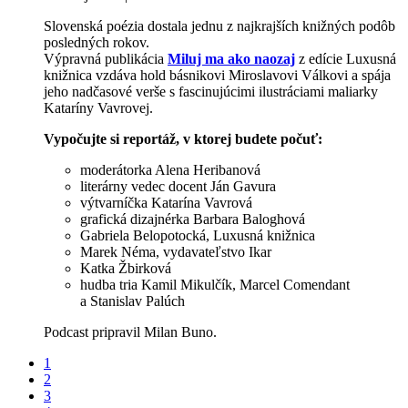
Slovenská poézia dostala jednu z najkrajších knižných podôb
posledných rokov.
Výpravná publikácia
Miluj ma ako naozaj
z edície Luxusná
knižnica vzdáva hold básnikovi Miroslavovi Válkovi a spája
jeho nadčasové verše s fascinujúcimi ilustráciami maliarky
Kataríny Vavrovej.
Vypočujte si reportáž, v ktorej budete počuť:
moderátorka Alena Heribanová
literárny vedec docent Ján Gavura
výtvarníčka Katarína Vavrová
grafická dizajnérka Barbara Baloghová
Gabriela Belopotocká, Luxusná knižnica
Marek Néma, vydavateľstvo Ikar
Katka Žbirková
hudba tria Kamil Mikulčík, Marcel Comendant
a Stanislav Palúch
Podcast pripravil Milan Buno.
1
2
3