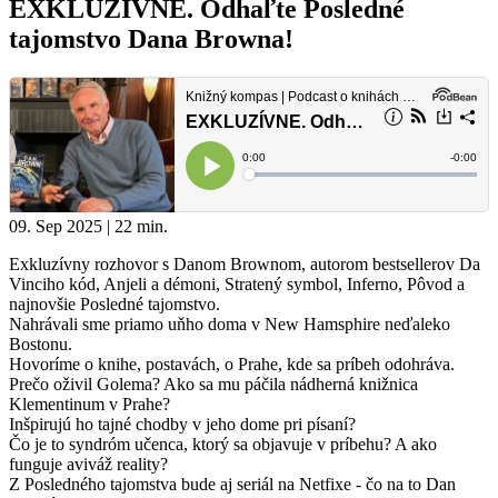
EXKLUZÍVNE. Odhaľte Posledné
tajomstvo Dana Browna!
09. Sep 2025 | 22 min.
Exkluzívny rozhovor s Danom Brownom, autorom bestsellerov Da
Vinciho kód, Anjeli a démoni, Stratený symbol, Inferno, Pôvod a
najnovšie Posledné tajomstvo.
Nahrávali sme priamo uňho doma v New Hamsphire neďaleko
Bostonu.
Hovoríme o knihe, postavách, o Prahe, kde sa príbeh odohráva.
Prečo oživil Golema? Ako sa mu páčila nádherná knižnica
Klementinum v Prahe?
Inšpirujú ho tajné chodby v jeho dome pri písaní?
Čo je to syndróm učenca, ktorý sa objavuje v príbehu? A ako
funguje aviváž reality?
Z Posledného tajomstva bude aj seriál na Netfixe - čo na to Dan