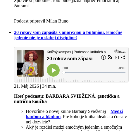
Spravte si pohodlie - toto bude jazda naprieč emóciami aj
žánrami.
Podcast pripravil Milan Buno.
20 rokov som zápasila s anorexiou a bulímiou. Emočné
jedenie nie je o slabej disciplíne!
21. Máj 2026 | 34 min.
Hosť podcastu: BARBARA SVIEŽENÁ, genetička a
nutričná koučka
Hovoríme o novej knihe Barbary Svieženej –
Medzi
hanbou a hladom
. Pre koho je kniha ideálna a čo sa v
nej dozviete?
Aký je rozdiel medzi emočným jedením a emočným