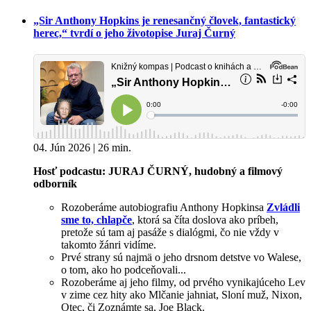
„Sir Anthony Hopkins je renesančný človek, fantastický
herec,“ tvrdí o jeho životopise Juraj Čurný
04. Jún 2026 | 26 min.
Hosť podcastu: JURAJ ČURNÝ, hudobný a filmový
odborník
Rozoberáme autobiografiu Anthony Hopkinsa
Zvládli
sme to, chlapče
, ktorá sa číta doslova ako príbeh,
pretože sú tam aj pasáže s dialógmi, čo nie vždy v
takomto žánri vidíme.
Prvé strany sú najmä o jeho drsnom detstve vo Walese,
o tom, ako ho podceňovali...
Rozoberáme aj jeho filmy, od prvého vynikajúceho Lev
v zime cez hity ako Mlčanie jahniat, Sloní muž, Nixon,
Otec, či Zoznámte sa, Joe Black.