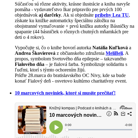
Súčasťou sú rôzne aktivity, krásne ilustrácie a kniha navyše
pomáha - vydavateľstvo Ikar pripravilo pre prvých 100
objednávok
aj darčeky
. Ak si objednáte
príbehy Lea TU
,
získate ku knižke automaticky špeciálnu záložku na
obojstranné vymaľovanie + prvú knižku autorky Básničky na
spapanie (44 básničiek o rôznych chutných mňamkách pre
deti o 4 rokov).
Vypočujte si, čo o knihe hovorí autorka
Natália Kuľková
a
Andrea Škovierová
z občianskeho združenia
MeliBeli
. A
propos, symbolom Svetového dňa epilepsie – takzvaného
Fialového dňa
– je fialová farba. Symbolizuje solidaritu s
ľuďmi, ktorí s týmto ochorením žijú.
Príďte 28.marca do bratislavského OC Nivy, kde sa bude
konať Fialový deň - osvetovo kultúrno charitatívny event.
10 marcových noviniek, ktoré si musíte prečítať!