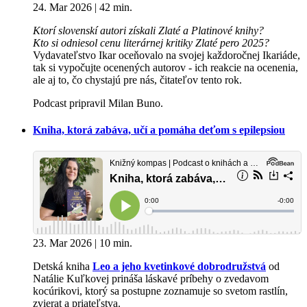
24. Mar 2026 | 42 min.
Ktorí slovenskí autori získali Zlaté a Platinové knihy?
Kto si odniesol cenu literárnej kritiky Zlaté pero 2025?
Vydavateľstvo Ikar oceňovalo na svojej každoročnej Ikariáde,
tak si vypočujte ocenených autorov - ich reakcie na ocenenia,
ale aj to, čo chystajú pre nás, čitateľov tento rok.
Podcast pripravil Milan Buno.
Kniha, ktorá zabáva, učí a pomáha deťom s epilepsiou
23. Mar 2026 | 10 min.
Detská kniha
Leo a jeho kvetinkové dobrodružstvá
od
Natálie Kuľkovej prináša láskavé príbehy o zvedavom
kocúrikovi, ktorý sa postupne zoznamuje so svetom rastlín,
zvierat a priateľstva.