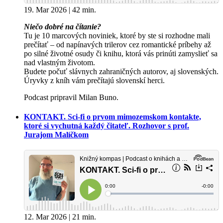
19. Mar 2026 | 42 min.
Niečo dobré na čítanie?
Tu je 10 marcových noviniek, ktoré by ste si rozhodne mali
prečítať – od napínavých trilerov cez romantické príbehy až
po silné životné osudy či knihu, ktorá vás prinúti zamyslieť sa
nad vlastným životom.
Budete počuť slávnych zahraničných autorov, aj slovenských.
Úryvky z kníh vám prečítajú slovenskí herci.
Podcast pripravil Milan Buno.
KONTAKT. Sci-fi o prvom mimozemskom kontakte,
ktoré si vychutná každý čitateľ. Rozhovor s prof.
Jurajom Malíčkom
12. Mar 2026 | 21 min.