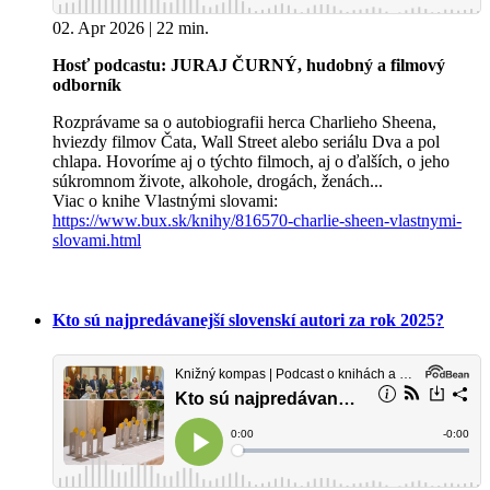
02. Apr 2026 | 22 min.
Hosť podcastu: JURAJ ČURNÝ, hudobný a filmový
odborník
Rozprávame sa o autobiografii herca Charlieho Sheena,
hviezdy filmov Čata, Wall Street alebo seriálu Dva a pol
chlapa. Hovoríme aj o týchto filmoch, aj o ďalších, o jeho
súkromnom živote, alkohole, drogách, ženách...
Viac o knihe Vlastnými slovami:
https://www.bux.sk/knihy/816570-charlie-sheen-vlastnymi-
slovami.html
Kto sú najpredávanejší slovenskí autori za rok 2025?