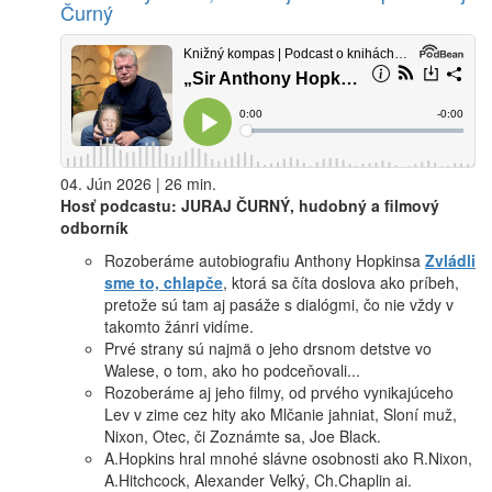
Čurný
04. Jún 2026 | 26 min.
Hosť podcastu: JURAJ ČURNÝ, hudobný a filmový
odborník
Rozoberáme autobiografiu Anthony Hopkinsa
Zvládli
sme to, chlapče
, ktorá sa číta doslova ako príbeh,
pretože sú tam aj pasáže s dialógmi, čo nie vždy v
takomto žánri vidíme.
Prvé strany sú najmä o jeho drsnom detstve vo
Walese, o tom, ako ho podceňovali...
Rozoberáme aj jeho filmy, od prvého vynikajúceho
Lev v zime cez hity ako Mlčanie jahniat, Sloní muž,
Nixon, Otec, či Zoznámte sa, Joe Black.
A.Hopkins hral mnohé slávne osobnosti ako R.Nixon,
A.Hitchcock, Alexander Veľký, Ch.Chaplin ai.