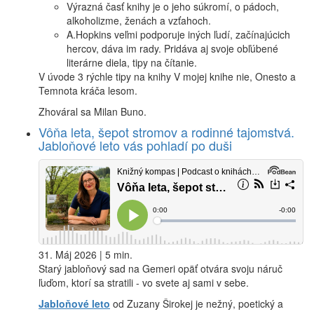
Výrazná časť knihy je o jeho súkromí, o pádoch,
alkoholizme, ženách a vzťahoch.
A.Hopkins veľmi podporuje iných ľudí, začínajúcich
hercov, dáva im rady. Pridáva aj svoje obľúbené
literárne diela, tipy na čítanie.
V úvode 3 rýchle tipy na knihy V mojej knihe nie, Onesto a
Temnota kráča lesom.
Zhováral sa Milan Buno.
Vôňa leta, šepot stromov a rodinné tajomstvá.
Jabloňové leto vás pohladí po duši
31. Máj 2026 | 5 min.
Starý jabloňový sad na Gemeri opäť otvára svoju náruč
ľuďom, ktorí sa stratili - vo svete aj sami v sebe.
Jabloňové leto
od Zuzany Širokej je nežný, poetický a