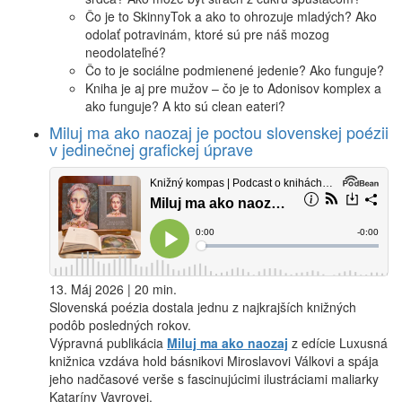
Čo je to SkinnyTok a ako to ohrozuje mladých? Ako
odolať potravinám, ktoré sú pre náš mozog
neodolateľné?
Čo to je sociálne podmienené jedenie? Ako funguje?
Kniha je aj pre mužov – čo je to Adonisov komplex a
ako funguje? A kto sú clean eateri?
Miluj ma ako naozaj je poctou slovenskej poézii
v jedinečnej grafickej úprave
13. Máj 2026 | 20 min.
Slovenská poézia dostala jednu z najkrajších knižných
podôb posledných rokov.
Výpravná publikácia
Miluj ma ako naozaj
z edície Luxusná
knižnica vzdáva hold básnikovi Miroslavovi Válkovi a spája
jeho nadčasové verše s fascinujúcimi ilustráciami maliarky
Kataríny Vavrovej.