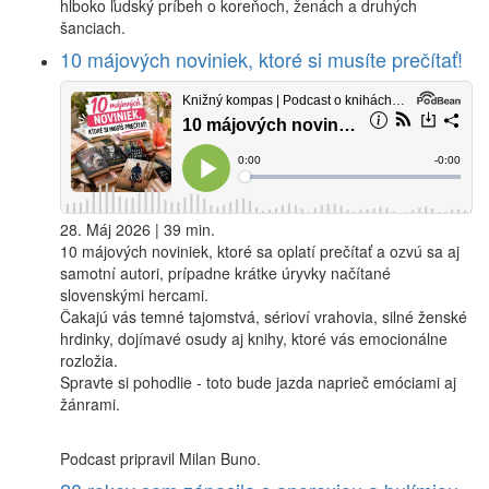
hlboko ľudský príbeh o koreňoch, ženách a druhých
šanciach.
10 májových noviniek, ktoré si musíte prečítať!
28. Máj 2026 | 39 min.
10 májových noviniek, ktoré sa oplatí prečítať a ozvú sa aj
samotní autori, prípadne krátke úryvky načítané
slovenskými hercami.
Čakajú vás temné tajomstvá, sérioví vrahovia, silné ženské
hrdinky, dojímavé osudy aj knihy, ktoré vás emocionálne
rozložia.
Spravte si pohodlie - toto bude jazda naprieč emóciami aj
žánrami.
Podcast pripravil Milan Buno.