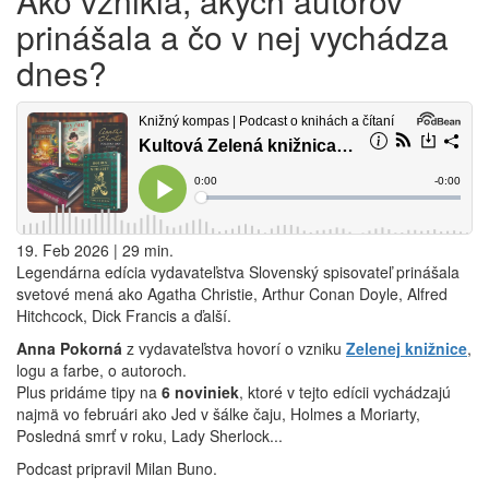
Ako vznikla, akých autorov
prinášala a čo v nej vychádza
dnes?
19. Feb 2026 | 29 min.
Legendárna edícia vydavateľstva Slovenský spisovateľ prinášala
svetové mená ako Agatha Christie, Arthur Conan Doyle, Alfred
Hitchcock, Dick Francis a ďalší.
Anna Pokorná
z vydavateľstva hovorí o vzniku
Zelenej knižnice
,
logu a farbe, o autoroch.
Plus pridáme tipy na
6 noviniek
, ktoré v tejto edícii vychádzajú
najmä vo februári ako Jed v šálke čaju, Holmes a Moriarty,
Posledná smrť v roku, Lady Sherlock...
Podcast pripravil Milan Buno.