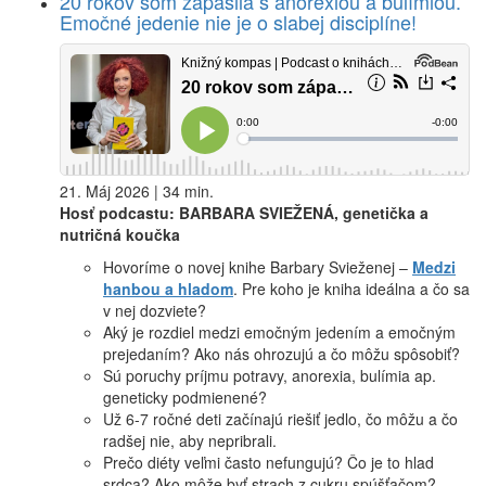
20 rokov som zápasila s anorexiou a bulímiou.
Emočné jedenie nie je o slabej disciplíne!
21. Máj 2026 | 34 min.
Hosť podcastu: BARBARA SVIEŽENÁ, genetička a
nutričná koučka
Hovoríme o novej knihe Barbary Svieženej –
Medzi
hanbou a hladom
. Pre koho je kniha ideálna a čo sa
v nej dozviete?
Aký je rozdiel medzi emočným jedením a emočným
prejedaním? Ako nás ohrozujú a čo môžu spôsobiť?
Sú poruchy príjmu potravy, anorexia, bulímia ap.
geneticky podmienené?
Už 6-7 ročné deti začínajú riešiť jedlo, čo môžu a čo
radšej nie, aby nepribrali.
Prečo diéty veľmi často nefungujú? Čo je to hlad
srdca? Ako môže byť strach z cukru spúšťačom?