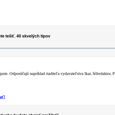
uguste. Odporúčajú napríklad riaditeľa vydavateľstva Ikar, šéfredaktor,
ať!