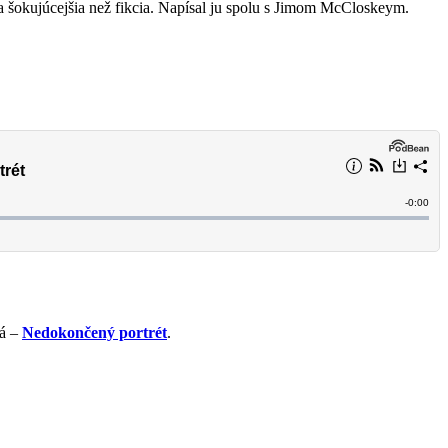
 šokujúcejšia než fikcia. Napísal ju spolu s Jimom McCloskeym.
vá –
Nedokončený portrét
.