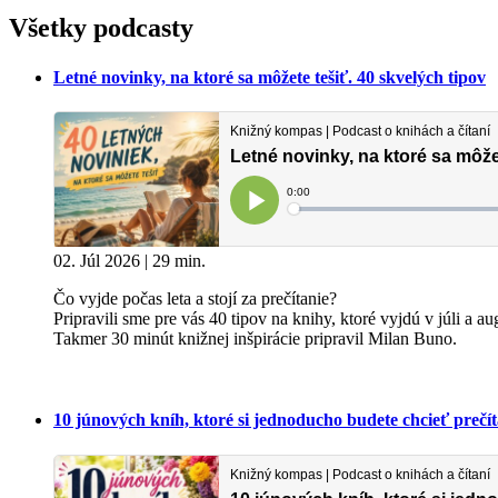
Všetky podcasty
Letné novinky, na ktoré sa môžete tešiť. 40 skvelých tipov
02. Júl 2026 | 29 min.
Čo vyjde počas leta a stojí za prečítanie?
Pripravili sme pre vás 40 tipov na knihy, ktoré vyjdú v júli a a
Takmer 30 minút knižnej inšpirácie pripravil Milan Buno.
10 júnových kníh, ktoré si jednoducho budete chcieť prečít