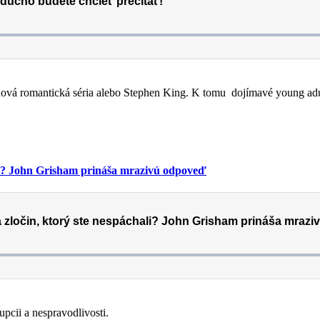
aj nová romantická séria alebo Stephen King. K tomu dojímavé young a
hali? John Grisham prináša mrazivú odpoveď
upcii a nespravodlivosti.