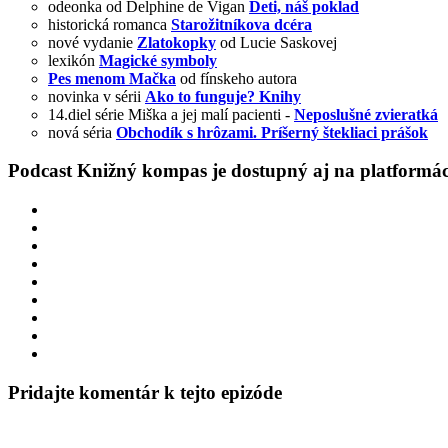
odeonka od Delphine de Vigan
Deti, náš poklad
historická romanca
Starožitníkova dcéra
nové vydanie
Zlatokopky
od Lucie Saskovej
lexikón
Magické symboly
Pes menom Mačka
od fínskeho autora
novinka v sérii
Ako to funguje? Knihy
14.diel série Miška a jej malí pacienti -
Neposlušné zvieratká
nová séria
Obchodík s hrôzami. Príšerný štekliaci prášok
Podcast Knižný kompas je dostupný aj na platformá
Pridajte komentár k tejto epizóde