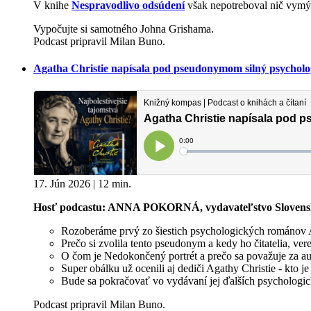
V knihe
Nespravodlivo odsúdení
však nepotreboval nič vymýš
Vypočujte si samotného Johna Grishama.
Podcast pripravil Milan Buno.
Agatha Christie napísala pod pseudonymom silný psychol
17. Jún 2026 | 12 min.
Hosť podcastu: ANNA POKORNÁ, vydavateľstvo Slovensk
Rozoberáme prvý zo šiestich psychologických románov 
Prečo si zvolila tento pseudonym a kedy ho čitatelia, v
O čom je Nedokončený portrét a prečo sa považuje za auto
Super obálku už ocenili aj dediči Agathy Christie - kto je
Bude sa pokračovať vo vydávaní jej ďalších psycholog
Podcast pripravil Milan Buno.