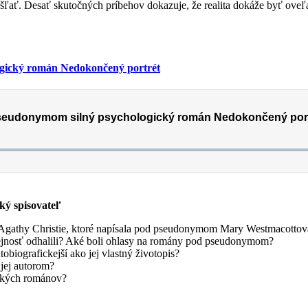
ľať. Desať skutočných príbehov dokazuje, že realita dokáže byť oveľa
ogický román Nedokončený portrét
ý spisovateľ
Agathy Christie, ktoré napísala pod pseudonymom Mary Westmacotto
erejnosť odhalili? Aké boli ohlasy na romány pod pseudonymom?
biografickejší ako jej vlastný životopis?
 jej autorom?
ických románov?