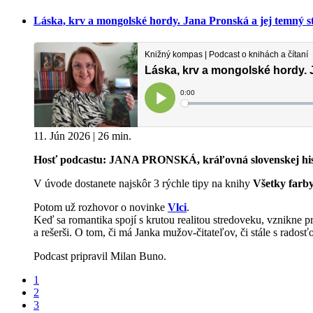
Láska, krv a mongolské hordy. Jana Pronská a jej temný s
11. Jún 2026 | 26 min.
Hosť podcastu: JANA PRONSKÁ, kráľovná slovenskej his
V úvode dostanete najskôr 3 rýchle tipy na knihy
Všetky farb
Potom už rozhovor o novinke
Vlci
.
Keď sa romantika spojí s krutou realitou stredoveku, vznikne 
a rešerši. O tom, či má Janka mužov-čitateľov, či stále s radosť
Podcast pripravil Milan Buno.
1
2
3