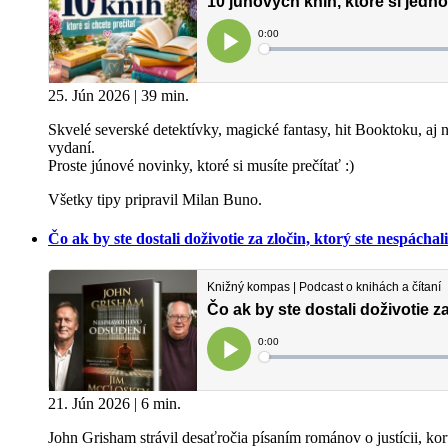
25. Jún 2026 | 39 min.
Skvelé severské detektívky, magické fantasy, hit Booktoku, 
vydaní.
Proste júnové novinky, ktoré si musíte prečítať :)
Všetky tipy pripravil Milan Buno.
Čo ak by ste dostali doživotie za zločin, ktorý ste nespác
21. Jún 2026 | 6 min.
John Grisham strávil desaťročia písaním románov o justícii, kor