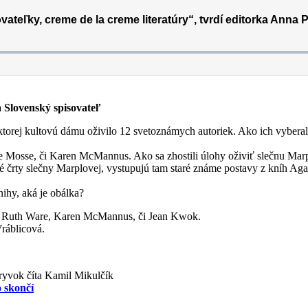
Slovenský spisovateľ
 ktorej kultovú dámu oživilo 12 svetoznámych autoriek. Ako ich vybera
te Mosse, či Karen McMannus. Ako sa zhostili úlohy oživiť slečnu Mar
ké črty slečny Marplovej, vystupujú tam staré známe postavy z kníh Aga
ihy, aká je obálka?
lad Ruth Ware, Karen McMannus, či Jean Kwok.
ráblicová.
ryvok číta Kamil Mikulčík
 skončí