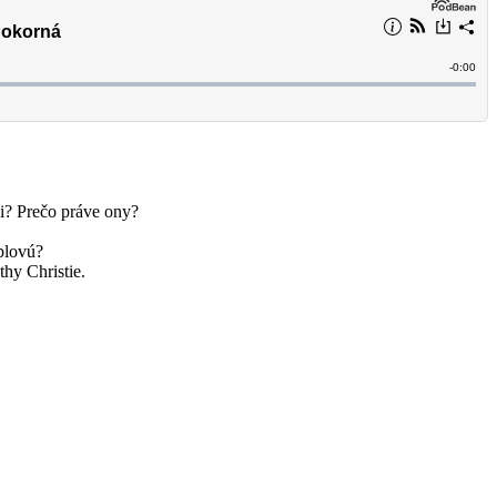
li? Prečo práve ony?
plovú?
thy Christie.