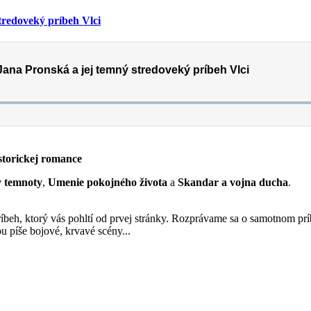
tredoveký príbeh Vlci
torickej romance
y temnoty
,
Umenie pokojného života
a
Skandar a vojna ducha
.
príbeh, ktorý vás pohltí od prvej stránky. Rozprávame sa o samotnom p
ou píše bojové, krvavé scény...