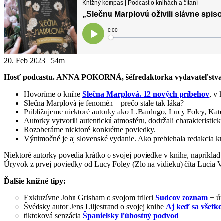
20. Feb 2023 | 54m
Hosť podcastu. ANNA POKORNÁ, šéfredaktorka vydavateľstva 
Hovoríme o knihe
Slečna Marplová. 12 nových príbehov
, v
Slečna Marplová je fenomén – prečo stále tak láka?
Približujeme niektoré autorky ako L.Bardugo, Lucy Foley, Ka
Autorky vytvorili autentickú atmosféru, dodržali charakteristic
Rozoberáme niektoré konkrétne poviedky.
Výnimočné je aj slovenské vydanie. Ako prebiehala redakcia kn
Niektoré autorky povedia krátko o svojej poviedke v knihe, naprík
Úryvok z prvej poviedky od Lucy Foley (Zlo na vidieku) číta Lucia V
Ďalšie knižné tipy:
Exkluzívne John Grisham o svojom trileri
Sudcov zoznam
+ ú
Švédsky autor Jens Liljestrand o svojej knihe
Aj keď sa všetko
tiktoková senzácia
Španielsky ľúbostný podvod