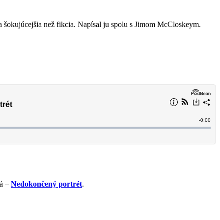
 šokujúcejšia než fikcia. Napísal ju spolu s Jimom McCloskeym.
vá –
Nedokončený portrét
.