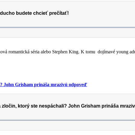
aj nová romantická séria alebo Stephen King. K tomu dojímavé young a
hali? John Grisham prináša mrazivú odpoveď