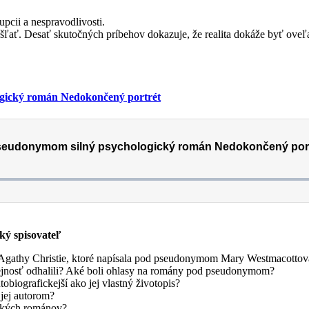
upcii a nespravodlivosti.
ľať. Desať skutočných príbehov dokazuje, že realita dokáže byť oveľa
ogický román Nedokončený portrét
ý spisovateľ
Agathy Christie, ktoré napísala pod pseudonymom Mary Westmacotto
erejnosť odhalili? Aké boli ohlasy na romány pod pseudonymom?
biografickejší ako jej vlastný životopis?
 jej autorom?
ických románov?