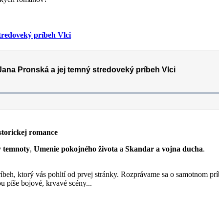
tredoveký príbeh Vlci
torickej romance
y temnoty
,
Umenie pokojného života
a
Skandar a vojna ducha
.
príbeh, ktorý vás pohltí od prvej stránky. Rozprávame sa o samotnom p
ou píše bojové, krvavé scény...