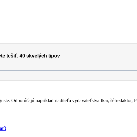
uguste. Odporúčajú napríklad riaditeľa vydavateľstva Ikar, šéfredaktor,
ať!