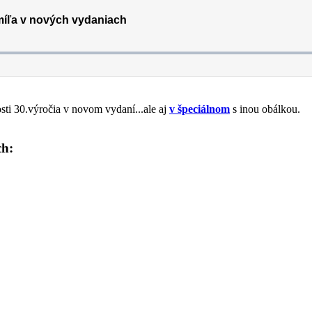
sti 30.výročia v novom vydaní...ale aj
v špeciálnom
s inou obálkou.
ch: