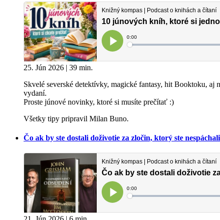
25. Jún 2026 | 39 min.
Skvelé severské detektívky, magické fantasy, hit Booktoku, 
vydaní.
Proste júnové novinky, ktoré si musíte prečítať :)
Všetky tipy pripravil Milan Buno.
Čo ak by ste dostali doživotie za zločin, ktorý ste nespác
21. Jún 2026 | 6 min.