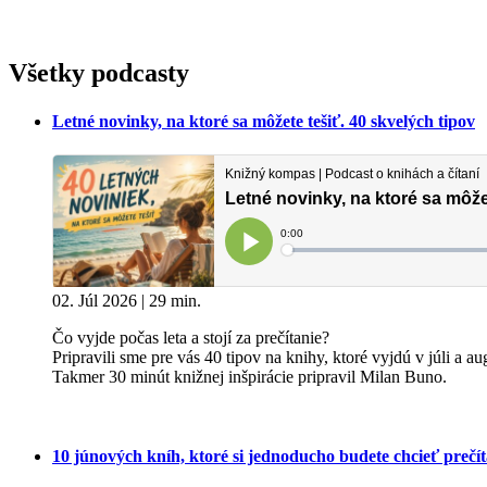
Všetky podcasty
Letné novinky, na ktoré sa môžete tešiť. 40 skvelých tipov
02. Júl 2026 | 29 min.
Čo vyjde počas leta a stojí za prečítanie?
Pripravili sme pre vás 40 tipov na knihy, ktoré vyjdú v júli a a
Takmer 30 minút knižnej inšpirácie pripravil Milan Buno.
10 júnových kníh, ktoré si jednoducho budete chcieť prečít