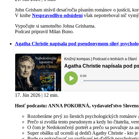
John Grisham strávil desaťročia písaním románov o justícii, kor
V knihe
Nespravodlivo odsúdení
však nepotreboval nič vymýš
Vypočujte si samotného Johna Grishama.
Podcast pripravil Milan Buno.
Agatha Christie napísala pod pseudonymom silný psychol
17. Jún 2026 | 12 min.
Hosť podcastu: ANNA POKORNÁ, vydavateľstvo Slovensk
Rozoberáme prvý zo šiestich psychologických románov 
Prečo si zvolila tento pseudonym a kedy ho čitatelia, v
O čom je Nedokončený portrét a prečo sa považuje za auto
Super obálku už ocenili aj dediči Agathy Christie - kto je
Bude sa pokračovať vo vydávaní jej ďalších psycholog