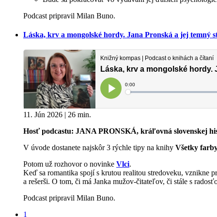
Podcast pripravil Milan Buno.
Láska, krv a mongolské hordy. Jana Pronská a jej temný s
11. Jún 2026 | 26 min.
Hosť podcastu: JANA PRONSKÁ, kráľovná slovenskej his
V úvode dostanete najskôr 3 rýchle tipy na knihy
Všetky farb
Potom už rozhovor o novinke
Vlci
.
Keď sa romantika spojí s krutou realitou stredoveku, vznikne 
a rešerši. O tom, či má Janka mužov-čitateľov, či stále s radosť
Podcast pripravil Milan Buno.
1