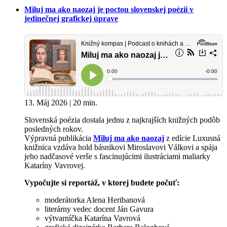
Miluj ma ako naozaj je poctou slovenskej poézii v
jedinečnej grafickej úprave
13. Máj 2026 | 20 min.
Slovenská poézia dostala jednu z najkrajších knižných podôb
posledných rokov.
Výpravná publikácia
Miluj ma ako naozaj
z edície Luxusná
knižnica vzdáva hold básnikovi Miroslavovi Válkovi a spája
jeho nadčasové verše s fascinujúcimi ilustráciami maliarky
Kataríny Vavrovej.
Vypočujte si reportáž, v ktorej budete počuť:
moderátorka Alena Heribanová
literárny vedec docent Ján Gavura
výtvarníčka Katarína Vavrová