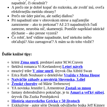
napadnúť, či okradnúť?
A prečo nie je dobré kopať do rozkroku, ale zvoliť inú, oveľa
efektívnejšiu metódu obrany?
Prečo nie úder päsťou, ale radšej dlaňou?
Pri napadnutí sme v obrovskom strese a najčastejšie
zamrzneme – ako to prekonať? Až 2/3 napadnutých ľudí
zamrzne, neurobia nič, skamenejú. Pomôže napríklad taktické
dýchanie – ako presne vyzerá?
Čo robiť, keď vidíme napadnutie, keď niekoho iného
obťažujú? Ako zareagovať? A mám sa do toho vložiť?
Ďalšie knižné tipy:
krimi
Zóna smrti
, predstaví autor M.W.Craven
šteklivá romanca Vi Keelandovej
Letný návrh
mrazivý triler
V zóne smrti
, úryvok číta Alfréd Swan
Erica Ruth Neubauer o detektívke
Vražda v Mena House
Najväčšie záhady a mystériá Slovenska, 3.diel
Ženské choroby
od Márie Trebenovej
YA novinka Jennifer L.Armentrout
Zostaň so mnou
fantasy dobrodružstvo pokračuje, je tu
Amari a veľký súboj
,
úryvok číta Zuzka Porubjaková
História starovekého Grécka v 50 životoch
Exkluzívne - autor série Denník odvážneho bojka Jeff Kinney