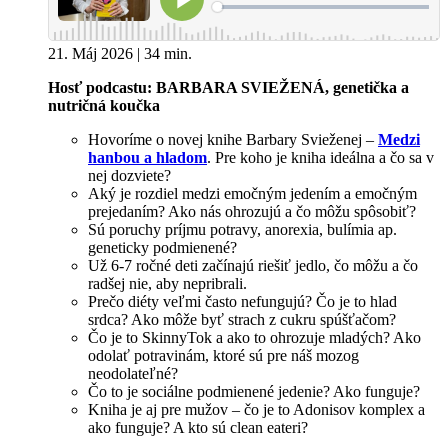
21. Máj 2026 | 34 min.
Hosť podcastu: BARBARA SVIEŽENÁ, genetička a
nutričná koučka
Hovoríme o novej knihe Barbary Svieženej –
Medzi
hanbou a hladom
. Pre koho je kniha ideálna a čo sa v
nej dozviete?
Aký je rozdiel medzi emočným jedením a emočným
prejedaním? Ako nás ohrozujú a čo môžu spôsobiť?
Sú poruchy príjmu potravy, anorexia, bulímia ap.
geneticky podmienené?
Už 6-7 ročné deti začínajú riešiť jedlo, čo môžu a čo
radšej nie, aby nepribrali.
Prečo diéty veľmi často nefungujú? Čo je to hlad
srdca? Ako môže byť strach z cukru spúšťačom?
Čo je to SkinnyTok a ako to ohrozuje mladých? Ako
odolať potravinám, ktoré sú pre náš mozog
neodolateľné?
Čo to je sociálne podmienené jedenie? Ako funguje?
Kniha je aj pre mužov – čo je to Adonisov komplex a
ako funguje? A kto sú clean eateri?