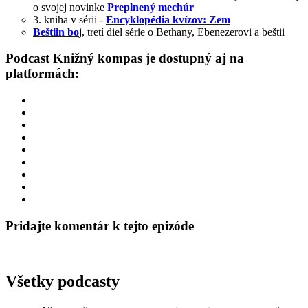
o svojej novinke
Preplnený mechúr
3. kniha v sérii -
Encyklopédia kvízov: Zem
Beštiin bo
j, tretí diel série o Bethany, Ebenezerovi a beštii
Podcast Knižný kompas je dostupný aj na
platformách:
Pridajte komentár k tejto epizóde
Všetky podcasty