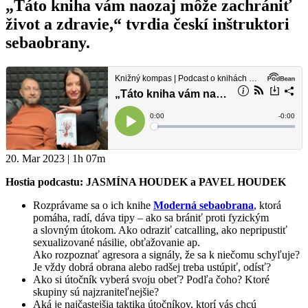
„Táto kniha vám naozaj môže zachrániť
život a zdravie,“ tvrdia českí inštruktori
sebaobrany.
20. Mar 2023 | 1h 07m
Hostia podcastu: JASMÍNA HOUDEK a PAVEL HOUDEK
Rozprávame sa o ich knihe
Moderná sebaobrana
, ktorá
pomáha, radí, dáva tipy – ako sa brániť proti fyzickým
a slovným útokom. Ako odraziť catcalling, ako nepripustiť
sexualizované násilie, obťažovanie ap.
Ako rozpoznať agresora a signály, že sa k niečomu schyľuje?
Je vždy dobrá obrana alebo radšej treba ustúpiť, odísť?
Ako si útočník vyberá svoju obeť? Podľa čoho? Ktoré
skupiny sú najzraniteľnejšie?
Aká je najčastejšia taktika útočníkov, ktorí vás chcú