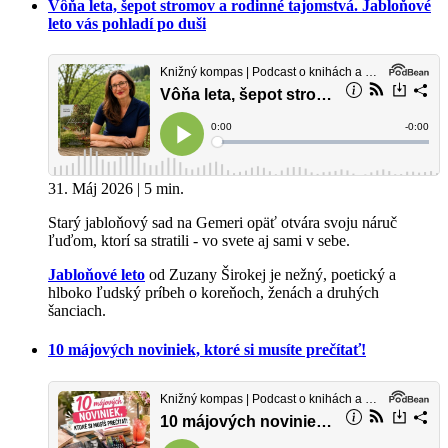
Vôňa leta, šepot stromov a rodinné tajomstvá. Jabloňové
leto vás pohladí po duši
31. Máj 2026 | 5 min.
Starý jabloňový sad na Gemeri opäť otvára svoju náruč
ľuďom, ktorí sa stratili - vo svete aj sami v sebe.
Jabloňové leto
od Zuzany Širokej je nežný, poetický a
hlboko ľudský príbeh o koreňoch, ženách a druhých
šanciach.
10 májových noviniek, ktoré si musíte prečítať!