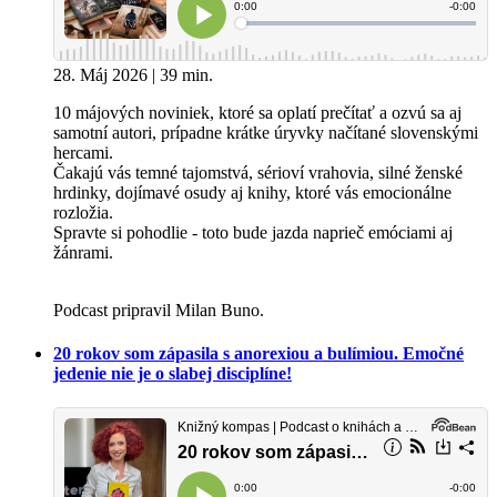
28. Máj 2026 | 39 min.
10 májových noviniek, ktoré sa oplatí prečítať a ozvú sa aj
samotní autori, prípadne krátke úryvky načítané slovenskými
hercami.
Čakajú vás temné tajomstvá, sérioví vrahovia, silné ženské
hrdinky, dojímavé osudy aj knihy, ktoré vás emocionálne
rozložia.
Spravte si pohodlie - toto bude jazda naprieč emóciami aj
žánrami.
Podcast pripravil Milan Buno.
20 rokov som zápasila s anorexiou a bulímiou. Emočné
jedenie nie je o slabej disciplíne!