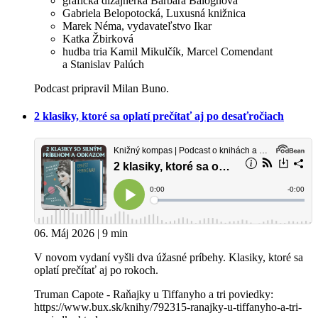
grafická dizajnérka Barbara Baloghová
Gabriela Belopotocká, Luxusná knižnica
Marek Néma, vydavateľstvo Ikar
Katka Žbirková
hudba tria Kamil Mikulčík, Marcel Comendant
a Stanislav Palúch
Podcast pripravil Milan Buno.
2 klasiky, ktoré sa oplatí prečítať aj po desaťročiach
06. Máj 2026 | 9 min
V novom vydaní vyšli dva úžasné príbehy. Klasiky, ktoré sa
oplatí prečítať aj po rokoch.
Truman Capote - Raňajky u Tiffanyho a tri poviedky:
https://www.bux.sk/knihy/792315-ranajky-u-tiffanyho-a-tri-