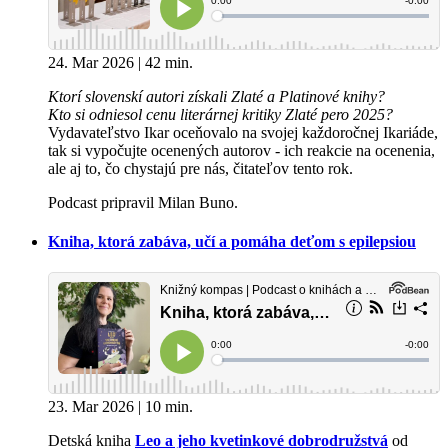
24. Mar 2026 | 42 min.
Ktorí slovenskí autori získali Zlaté a Platinové knihy?
Kto si odniesol cenu literárnej kritiky Zlaté pero 2025?
Vydavateľstvo Ikar oceňovalo na svojej každoročnej Ikariáde,
tak si vypočujte ocenených autorov - ich reakcie na ocenenia,
ale aj to, čo chystajú pre nás, čitateľov tento rok.
Podcast pripravil Milan Buno.
Kniha, ktorá zabáva, učí a pomáha deťom s epilepsiou
23. Mar 2026 | 10 min.
Detská kniha
Leo a jeho kvetinkové dobrodružstvá
od