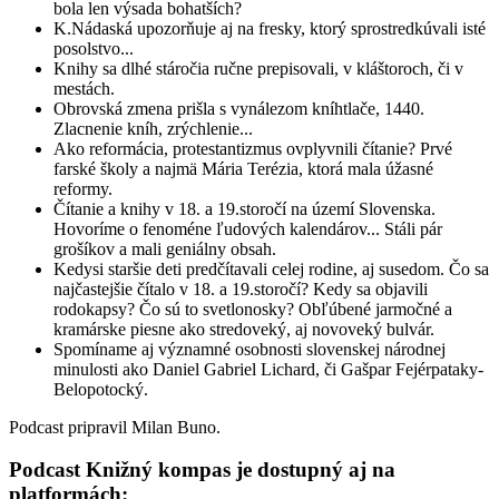
bola len výsada bohatších?
K.Nádaská upozorňuje aj na fresky, ktorý sprostredkúvali isté
posolstvo...
Knihy sa dlhé stáročia ručne prepisovali, v kláštoroch, či v
mestách.
Obrovská zmena prišla s vynálezom kníhtlače, 1440.
Zlacnenie kníh, zrýchlenie...
Ako reformácia, protestantizmus ovplyvnili čítanie? Prvé
farské školy a najmä Mária Terézia, ktorá mala úžasné
reformy.
Čítanie a knihy v 18. a 19.storočí na území Slovenska.
Hovoríme o fenoméne ľudových kalendárov... Stáli pár
grošíkov a mali geniálny obsah.
Kedysi staršie deti predčítavali celej rodine, aj susedom. Čo sa
najčastejšie čítalo v 18. a 19.storočí? Kedy sa objavili
rodokapsy? Čo sú to svetlonosky? Obľúbené jarmočné a
kramárske piesne ako stredoveký, aj novoveký bulvár.
Spomíname aj významné osobnosti slovenskej národnej
minulosti ako Daniel Gabriel Lichard, či Gašpar Fejérpataky-
Belopotocký.
Podcast pripravil Milan Buno.
Podcast Knižný kompas je dostupný aj na
platformách: