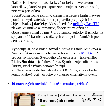
Natálie Kuľkovej prináša láskavé príbehy o zvedavom
kocúrikovi, ktorý sa postupne zoznamuje so svetom rastlín,
zvierat a priateľstva.
Súčasťou sú rôzne aktivity, krásne ilustrácie a kniha navyše
pomáha - vydavateľstvo Ikar pripravilo pre prvých 100
objednávok
aj darčeky
. Ak si objednáte
príbehy Lea TU
,
získate ku knižke automaticky špeciálnu záložku na
obojstranné vymaľovanie + prvú knižku autorky Básničky na
spapanie (44 básničiek o rôznych chutných mňamkách pre
deti o 4 rokov).
Vypočujte si, čo o knihe hovorí autorka
Natália Kuľková
a
Andrea Škovierová
z občianskeho združenia
MeliBeli
. A
propos, symbolom Svetového dňa epilepsie – takzvaného
Fialového dňa
– je fialová farba. Symbolizuje solidaritu s
ľuďmi, ktorí s týmto ochorením žijú.
Príďte 28.marca do bratislavského OC Nivy, kde sa bude
konať Fialový deň - osvetovo kultúrno charitatívny event.
10 marcových noviniek, ktoré si musíte prečítať!