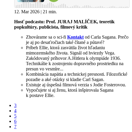
12. Mar 2026 | 21 min.
Hosť podcastu: Prof. JURAJ MALÍČEK, teoretik
popkultúry, publicista, filmový kritik
Zhovárame sa o sci-fi
Kontakt
od Carla Sagana. Prečo
je aj po desaťročiach také čítané a pútavé?
Príbeh Ellie, ktorá zasvätila život hľadaniu
mimozemského života. Signál od hviezdy Vega.
Zakódovaný príhovor A.Hitlera k olympiáde 1936.
Technikálie k zostrojeniu dopravného prostriedku na
presun vo vesmíre...
Kombinácia napätia a technickej presnosti. Filozofické
pozadie a aké otázky si kladie Carl Sagan.
Existuje aj úspešná filmová verzia s Jodie Fosterovou.
Vypočujete si aj ženu, ktorá inšpirovala Sagana
k postave Ellie.
3
4
5
6
7