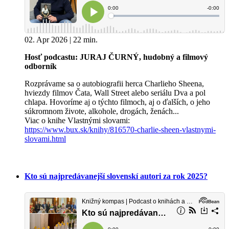
02. Apr 2026 | 22 min.
Hosť podcastu: JURAJ ČURNÝ, hudobný a filmový
odborník
Rozprávame sa o autobiografii herca Charlieho Sheena,
hviezdy filmov Čata, Wall Street alebo seriálu Dva a pol
chlapa. Hovoríme aj o týchto filmoch, aj o ďalších, o jeho
súkromnom živote, alkohole, drogách, ženách...
Viac o knihe Vlastnými slovami:
https://www.bux.sk/knihy/816570-charlie-sheen-vlastnymi-
slovami.html
Kto sú najpredávanejší slovenskí autori za rok 2025?